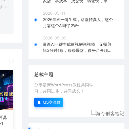
家店，零成本、成交快、转化快，单店
bu
单日可盈利300+
2026-05-11
在对应
2026年AI一键生成，动漫转真人，这个
月靠这个AI赚了2W+
2026-05-09
最新AI一键生成影视解说视频，无需剪
辑3分钟1条，条条爆款，多平台变现日
入2000+
总裁主题
分享最新WordPress教程共同学
习，共同进步，共同成长！
QQ交流群
解说
1