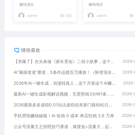
个月收益2w+
全攻略）
赚钱项目
赚钱项目
admin
250
admin
猜你喜欢
【夯爆了】在头条做《家长里短》二创小故事，这个月收益2w+
2026-
AI“暴躁老道”赛道，5条作品揽百万播放！（附变现全攻略）
2026-
2026年AI一键生成，动漫转真人，这个月靠这个AI赚了2W+
2026-
最新AI一键生成影视解说视频，无需剪辑3分钟1条，条条爆款，多平台变现日入2000+
2026-
2026最新多多虚拟0.01玩法虚拟也有新门路轻松日入2500!
2026-
手机壁纸赚钱秘籍！AI 绘画 0 成本 单店狂销 3.8 万单
2026-
公众号流量主之拍照技巧赛道，难度低+流量大，起号第一篇就爆了10w阅读！
2026-