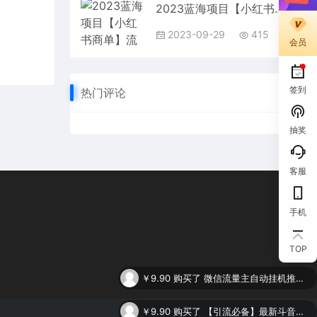
2023蓝海项目【小红书商单】流量+现金扶持，快速千粉，长期稳定，最强蓝海
2023-09-29
415
会员
签到
热门评论
抽奖
客服
手机
TOP
￥9.90
购买了
微信流量主自动挂机推广，轻松日入900+，简单易上手，做就有收益。
￥9.90
购买了
【引流必备】最新斗音全功能全自动引流脚本，解放双手自动引流精准粉
￥9.90
购买了
谷歌SEO 2.0实操课，独立站询盘自由必备，基于2023谷歌最新算法录制（94节