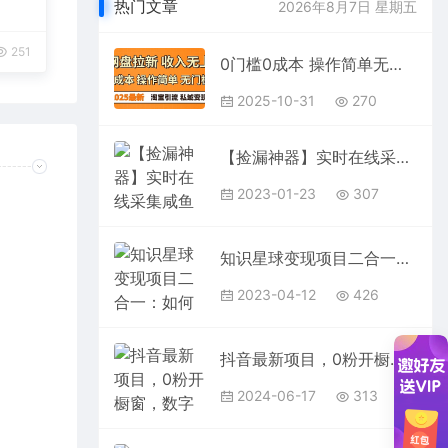
台变
热门文章
2026年8月7日 星期五
251
0门槛0成本 操作简单无门槛！2025最新网盘拉新玩法,小白福利重磅来袭
2025-10-31
270
【捡漏神器】实时在线采集咸鱼最新发布的商品 咸鱼助手捡漏软件(软件+教程)
2023-01-23
307
知识星球变现项目二合一：如何长期赚钱+暴力引流躺赚，一个被忽视的领域
2023-04-12
426
抖音最新项目，0粉开橱窗，数字人图文带货，流量爆炸，简单操作，日入1000
2024-06-17
313