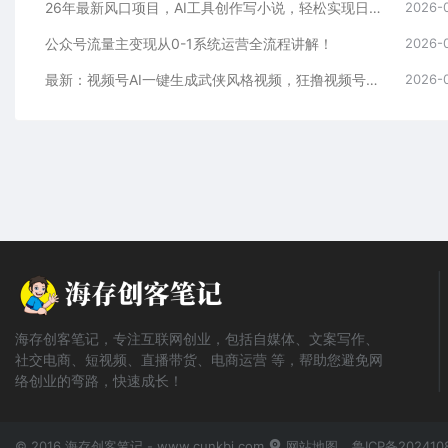
26年最新风口项目，AI工具创作写小说，轻松实现日入1000+
2026-
公众号流量主变现从0-1系统运营全流程讲解！
2026-
最新：视频号AI一键生成武侠风格视频，狂撸视频号分成收益，学完轻松日入1000+
2026-
海存创客笔记，专注互联网创业，包括自媒体、文案写作、
社交电商、短视频、直播带货、电商运营 等，帮助您避免网
络创业的弯路，快速成长！
© 2016 海存创客笔记 - www.cunkbj.com
网站地图
鲁ICP备202410