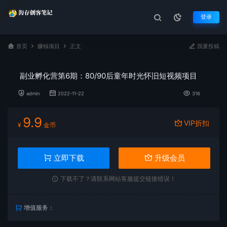
登录
首页
赚钱项目
正文
我要投稿
副业孵化营第6期：80/90后童年时光怀旧短视频项目
admin
2022-11-22
316
9.9
VIP折扣
¥
金币
立即下载
升级会员
下载不了？请联系网站客服提交链接错误！
增值服务：