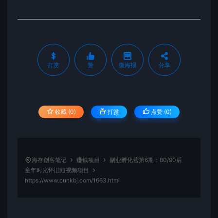
打赏
赞
微海报
分享
收藏 (0)
打赏
点赞 (
0
)
海存创客笔记
赚钱项目
副业孵化营第6期：80/90后
童年时光怀旧短视频项目
https://www.cunkbj.com/1663.html