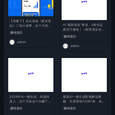
【夯爆了】在头条做《家长里
AI“暴躁老道”赛道，5条作品
短》二创小故事，这个月收益
揽百万播放！（附变现全攻
2w+
赚钱项目
略）
赚钱项目
admin
admin
2026年AI一键生成，动漫转
最新AI一键生成影视解说视
真人，这个月靠这个AI赚了2
频，无需剪辑3分钟1条，条条
W+
爆款，多平台变现日入2000
赚钱项目
赚钱项目
+