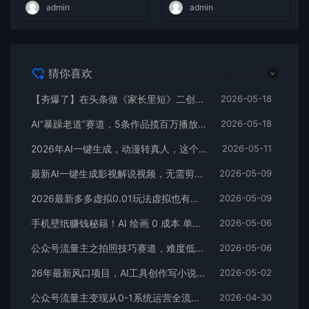
admin
admin
猜你喜欢
【夯爆了】在头条做《家长里短》二创小故事，这个月收益2w+
2026-05-18
AI“暴躁老道”赛道，5条作品揽百万播放！（附变现全攻略）
2026-05-18
2026年AI一键生成，动漫转真人，这个月靠这个AI赚了2W+
2026-05-11
最新AI一键生成影视解说视频，无需剪辑3分钟1条，条条爆款，多平台变现日入2000+
2026-05-09
2026最新多多虚拟0.01玩法虚拟也有新门路轻松日入2500!
2026-05-09
手机壁纸赚钱秘籍！AI 绘画 0 成本 单店狂销 3.8 万单
2026-05-06
公众号流量主之拍照技巧赛道，难度低+流量大，起号第一篇就爆了10w阅读！
2026-05-06
26年最新风口项目，AI工具创作写小说，轻松实现日入1000+
2026-05-02
公众号流量主变现从0-1系统运营全流程讲解！
2026-04-30