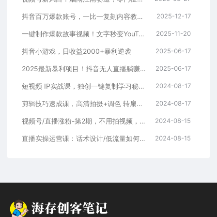
抖音百万爆款账号，一比一复刻内容教程，从0-1实操课，小白也能学会，复制爆款，月入10w+
2025-12-17
一键制作爆款故事视频！文字秒变YouTube自动发布的傻瓜式教程
2025-11-20
抖音小游戏，日收益2000+暴利逆袭
2025-06-17
2025最新暴利项目！抖音无人直播躺赚攻略！抖音无人直播3.0玩法！0门槛…
2025-06-17
短视频 IP实战课，独创一键复制学习秘籍，转战新领域，月赚五万轻松行
2024-08-17
剪辑技巧速成课，高清拍摄+调色 转扇子，建筑-抠图精通，新手秒变剪辑专家
2024-08-17
视频号/直播涨粉-第2期，不用拍视频，不用卖货，在直播间做菜，就可以搞钱
2024-08-15
直播实操运营课：话术设计/低流量如何提升/话术框架/全场燃爆/非常干货
2024-08-15