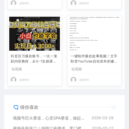
admin
admin
抖音百万爆款账号，一比一复
一键制作爆款故事视频！文字
刻内容教程，从0-1实操课，
秒变YouTube自动发布的傻瓜
小白也能学会，复制爆款，月
式教程
短视频
短视频
入10w+
admin
admin
猜你喜欢
视频号巨火赛道，心灵SPA赛道，做起来超简单，每天收益800+
2026-03-29
视频号新风口！烟雨江南赛道，零门槛日入 500+
2026-03-27