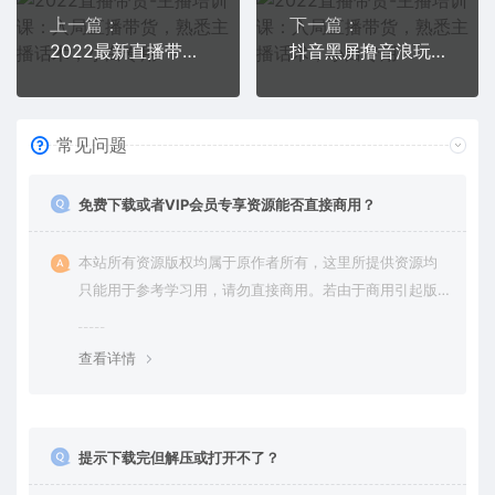
上一篇：
下一篇：
2022最新直播带货成熟运营指南：趋势解析+浏量渠道+千川投放+私域商城
抖音黑屏撸音浪玩法：野人美女村花，丑妻玩法素材统统有【教程+素材】
常见问题
免费下载或者VIP会员专享资源能否直接商用？
本站所有资源版权均属于原作者所有，这里所提供资源均
只能用于参考学习用，请勿直接商用。若由于商用引起版
权纠纷，一切责任均由使用者承担。更多说明请参考 VIP介
绍。
查看详情
提示下载完但解压或打开不了？