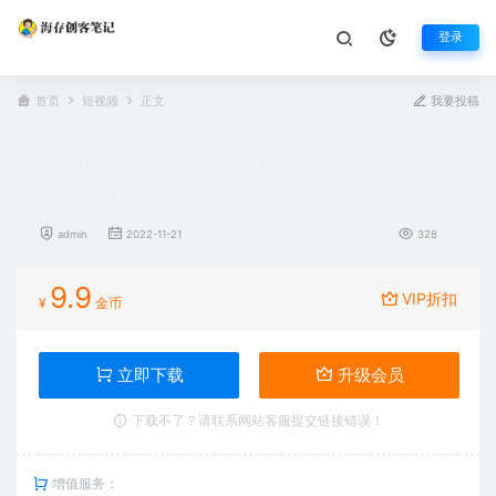
登录
首页
短视频
正文
我要投稿
2022直播带货-主播培训课：入局直播带货，熟悉主播话
术，小白专用
admin
2022-11-21
328
9.9
VIP折扣
¥
金币
立即下载
升级会员
下载不了？请联系网站客服提交链接错误！
增值服务：