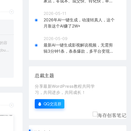
家店，零成本、成交快、转化快，单店
单日可盈利300+
2026-05-11
2026年AI一键生成，动漫转真人，这个
月靠这个AI赚了2W+
2026-05-09
上的容
最新AI一键生成影视解说视频，无需剪
bu
辑3分钟1条，条条爆款，多平台变现日
入2000+
在对应
总裁主题
分享最新WordPress教程共同学
习，共同进步，共同成长！
QQ交流群