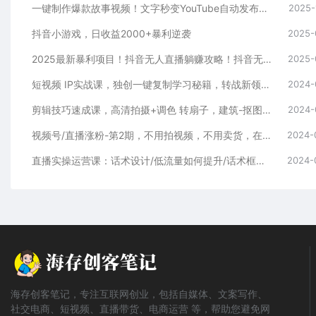
一键制作爆款故事视频！文字秒变YouTube自动发布的傻瓜式教程
2025-
抖音小游戏，日收益2000+暴利逆袭
2025-
2025最新暴利项目！抖音无人直播躺赚攻略！抖音无人直播3.0玩法！0门槛…
2025-
短视频 IP实战课，独创一键复制学习秘籍，转战新领域，月赚五万轻松行
2024-
剪辑技巧速成课，高清拍摄+调色 转扇子，建筑-抠图精通，新手秒变剪辑专家
2024-
视频号/直播涨粉-第2期，不用拍视频，不用卖货，在直播间做菜，就可以搞钱
2024-
直播实操运营课：话术设计/低流量如何提升/话术框架/全场燃爆/非常干货
2024-
海存创客笔记，专注互联网创业，包括自媒体、文案写作、
社交电商、短视频、直播带货、电商运营 等，帮助您避免网