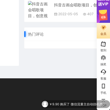
抖音古画会唱歌项目，创意视频月收入四位数，新手即可操作！【教程+素材+软件】
2022-05-05
407
热门评论
会员
签到
抽奖
客服
手机
￥9.90
购买了
微信流量主自动挂机推广，轻松日入900+，简单易上手，做就有收益。
TOP