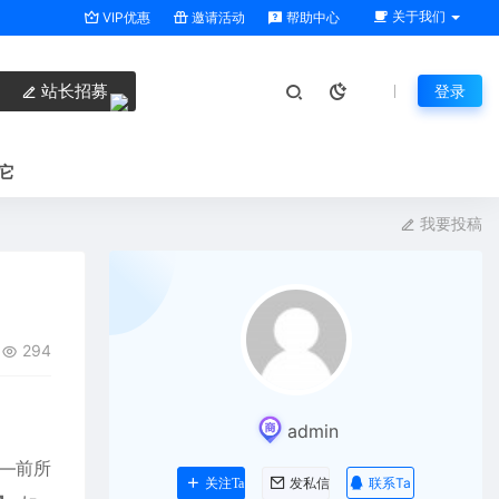
关于我们
VIP优惠
邀请活动
帮助中心
站长招募
登录
它
我要投稿
294
admin
—前所
联系Ta
关注Ta
发私信