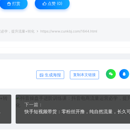
打赏
点赞 (
0
)
营必学，提升流量+转化
https://www.cunkbj.com/1644.html
生成海报
复制本文链接
下一篇：
段问题全总结
快手短视频带货：零粉丝开撸，纯自然流量，长久