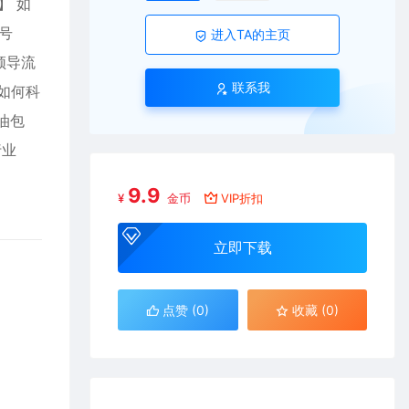
】 如
号
进入TA的主页
频导流
联系我
如何科
油包
行业
9.9
¥
金币
VIP折扣
立即下载
点赞 (
0
)
收藏 (0)