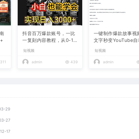
南
抖音百万爆款账号，一比
一键制作爆款故事视
+
一复刻内容教程，从0-1
文字秒变YouTube
实操课，小白也能学会，
布的傻瓜式教程
短视频
短视频
复制爆款，月入10w+
311
admin
439
admin
03-29
03-27
12-17