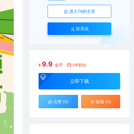
进入TA的主页
联系我
9.9
¥
金币
VIP折扣
立即下载
点赞 (
0
)
收藏 (0)