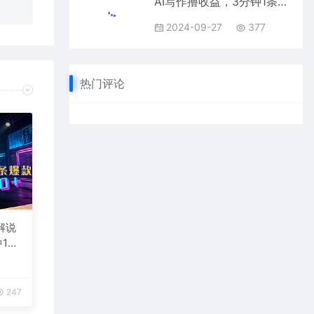
2024-09-27
377
热门评论
解说
1
台变
247