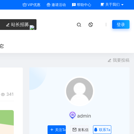
关于我们
VIP优惠
邀请活动
帮助中心
站长招募
登录
它
我要投稿
341
admin
联系Ta
关注Ta
发私信