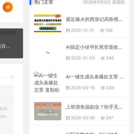
热门文章
2026年8月6日 星期四
最近爆火的西游记高铁视频，条条10W＋，小白也能5分钟学会，单日变现1000＋
2025-10-31
168
视频号玩法，最新爆火赛道，中老年人深信不疑，适合小白，宝妈，轻松实现日入1000+
AI搞定小绿书长尾管道收益 破天流量富贵你还没接？ 简单复制黏贴图文赛道 爆款选题 秒生3000+图文 橱窗带货 直播
2025-01-03
340
Ai一键生成头条爆款文章 复制粘贴即可简单易上手小白首选 日入500-1000+
2024-05-16
339
上班摸鱼搞副业？快手无人直播挂机，轻松赚零花钱
上的容
2026-02-26
247
bu
在对应
AI写作撸收益，3分钟1条只需复制粘贴！一键多渠道发布月入10000+