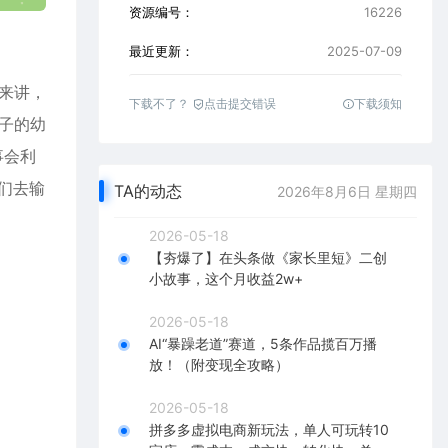
资源编号：
16226
最近更新：
2025-07-09
来讲，
下载不了？
点击提交错误
下载须知
子的幼
事会利
们去输
TA的动态
2026年8月6日 星期四
2026-05-18
【夯爆了】在头条做《家长里短》二创
小故事，这个月收益2w+
2026-05-18
AI“暴躁老道”赛道，5条作品揽百万播
放！（附变现全攻略）
2026-05-18
拼多多虚拟电商新玩法，单人可玩转10