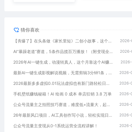
猜你喜欢
【夯爆了】在头条做《家长里短》二创小故事，这个月收益2w+
2026-
AI“暴躁老道”赛道，5条作品揽百万播放！（附变现全攻略）
2026-
2026年AI一键生成，动漫转真人，这个月靠这个AI赚了2W+
2026-
最新AI一键生成影视解说视频，无需剪辑3分钟1条，条条爆款，多平台变现日入2000+
2026-
2026最新多多虚拟0.01玩法虚拟也有新门路轻松日入2500!
2026-
手机壁纸赚钱秘籍！AI 绘画 0 成本 单店狂销 3.8 万单
2026-
公众号流量主之拍照技巧赛道，难度低+流量大，起号第一篇就爆了10w阅读！
2026-
26年最新风口项目，AI工具创作写小说，轻松实现日入1000+
2026-
公众号流量主变现从0-1系统运营全流程讲解！
2026-
最新：视频号AI一键生成武侠风格视频，狂撸视频号分成收益，学完轻松日入1000+
2026-