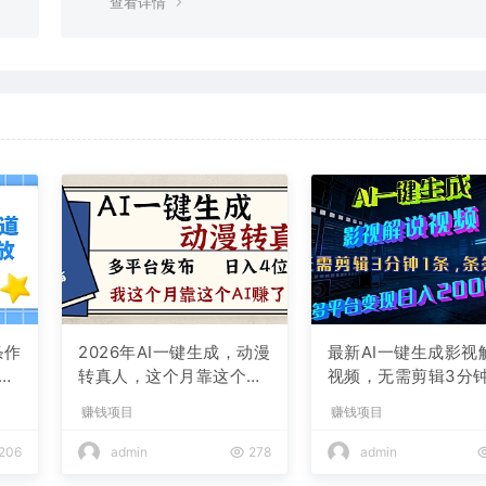
查看详情
条作
2026年AI一键生成，动漫
最新AI一键生成影视
现
转真人，这个月靠这个AI
视频，无需剪辑3分钟
赚了2W+
条，条条爆款，多平
赚钱项目
赚钱项目
现日入2000+
206
admin
278
admin