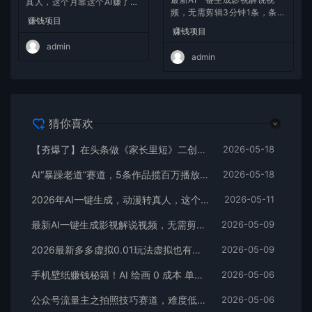
真人，这个月靠这个AI赚了2
频，无需剪辑3分钟1条，条条
W+
赚钱项目
爆款，多平台变现日入2000
赚钱项目
+
admin
admin
猜你喜欢
【夯爆了】在头条做《家长里短》二创小故事，这个月收益2w+
2026-05-18
AI“暴躁老道”赛道，5条作品揽百万播放！（附变现全攻略）
2026-05-18
2026年AI一键生成，动漫转真人，这个月靠这个AI赚了2W+
2026-05-11
最新AI一键生成影视解说视频，无需剪辑3分钟1条，条条爆款，多平台变现日入2000+
2026-05-09
2026最新多多虚拟0.01玩法虚拟也有新门路轻松日入2500!
2026-05-09
手机壁纸赚钱秘籍！AI 绘画 0 成本 单店狂销 3.8 万单
2026-05-06
公众号流量主之拍照技巧赛道，难度低+流量大，起号第一篇就爆了10w阅读！
2026-05-06