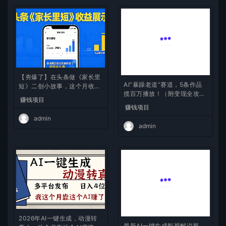
【夯爆了】在头条做《家长里
AI“暴躁老道”赛道，5条作品
短》二创小故事，这个月收益
揽百万播放！（附变现全攻
2w+
赚钱项目
略）
赚钱项目
admin
admin
2026年AI一键生成，动漫转
最新AI一键生成影视解说视