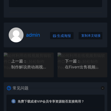
admin
生成海报
复制本文链接
上一篇：
下一篇：
制作解说类动画视频（Animated Explainer）日赚500美元以上 - 0基础可操作
在Fiverr出售视频增强服务赚钱的方法：每单5美元, 日赚50美元，一键操作
常见问题
免费下载或者VIP会员专享资源能否直接商用？