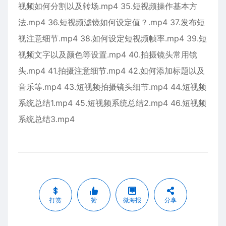
视频如何分割以及转场.mp4 35.短视频操作基本方
法.mp4 36.短视频滤镜如何设定值？.mp4 37.发布短
视注意细节.mp4 38.如何设定短视频帧率.mp4 39.短
视频文字以及颜色等设置.mp4 40.拍摄镜头常用镜
头.mp4 41.拍摄注意细节.mp4 42.如何添加标题以及
音乐等.mp4 43.短视频拍摄镜头细节.mp4 44.短视频
系统总结1.mp4 45.短视频系统总结2.mp4 46.短视频
系统总结3.mp4
打赏
赞
微海报
分享