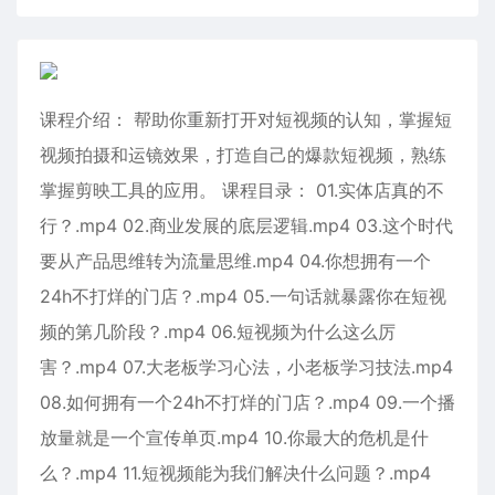
课程介绍： 帮助你重新打开对短视频的认知，掌握短
视频拍摄和运镜效果，打造自己的爆款短视频，熟练
掌握剪映工具的应用。 课程目录： 01.实体店真的不
行？.mp4 02.商业发展的底层逻辑.mp4 03.这个时代
要从产品思维转为流量思维.mp4 04.你想拥有一个
24h不打烊的门店？.mp4 05.一句话就暴露你在短视
频的第几阶段？.mp4 06.短视频为什么这么厉
害？.mp4 07.大老板学习心法，小老板学习技法.mp4
08.如何拥有一个24h不打烊的门店？.mp4 09.一个播
放量就是一个宣传单页.mp4 10.你最大的危机是什
么？.mp4 11.短视频能为我们解决什么问题？.mp4