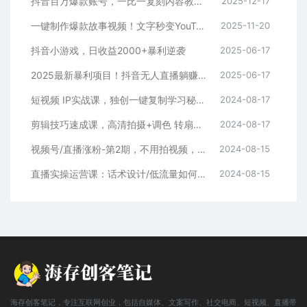
抖音百万爆款账号，一比一复刻内容教程，从0-1实操课，小白也能学会，复制爆款，月入10w+
2025-12-17
一键制作爆款故事视频！文字秒变YouTube自动发布的傻瓜式教程
2025-11-20
抖音小游戏，日收益2000+暴利逆袭
2025-06-17
2025最新暴利项目！抖音无人直播躺赚攻略！抖音无人直播3.0玩法！0门槛…
2025-06-17
短视频 IP实战课，独创一键复制学习秘籍，转战新领域，月赚五万轻松行
2024-08-17
剪辑技巧速成课，高清拍摄+调色 转扇子，建筑-抠图精通，新手秒变剪辑专家
2024-08-17
视频号/直播涨粉-第2期，不用拍视频，不用卖货，在直播间做菜，就可以搞钱
2024-08-15
直播实操运营课：话术设计/低流量如何提升/话术框架/全场燃爆/非常干货
2024-08-15
海存创客笔记，专注互联网创业，包括自媒体、文案写作、社交电商、短视频、直播带