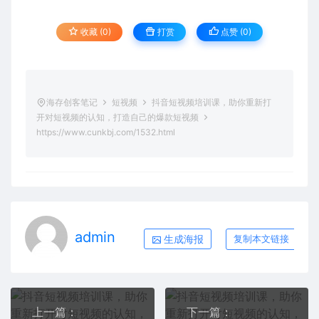
收藏 (0)
打赏
点赞 (
0
)
海存创客笔记
短视频
抖音短视频培训课，助你重新打
开对短视频的认知，打造自己的爆款短视频
https://www.cunkbj.com/1532.html
admin
生成海报
复制本文链接
上一篇：
下一篇：