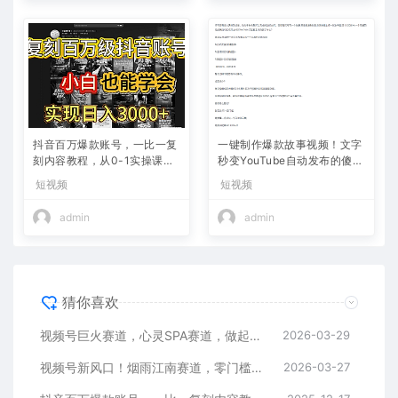
抖音百万爆款账号，一比一复
一键制作爆款故事视频！文字
刻内容教程，从0-1实操课，
秒变YouTube自动发布的傻瓜
小白也能学会，复制爆款，月
式教程
短视频
短视频
入10w+
admin
admin
猜你喜欢
视频号巨火赛道，心灵SPA赛道，做起来超简单，每天收益800+
2026-03-29
视频号新风口！烟雨江南赛道，零门槛日入 500+
2026-03-27