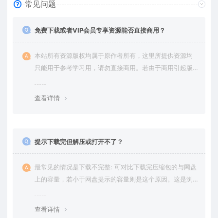
常见问题
免费下载或者VIP会员专享资源能否直接商用？
本站所有资源版权均属于原作者所有，这里所提供资源均
只能用于参考学习用，请勿直接商用。若由于商用引起版
权纠纷，一切责任均由使用者承担。更多说明请参考 VIP介
绍。
查看详情
提示下载完但解压或打开不了？
最常见的情况是下载不完整: 可对比下载完压缩包的与网盘
上的容量，若小于网盘提示的容量则是这个原因。这是浏
览器下载的bug，建议用百度网盘软件或迅雷下载。 若排
除这种情况，可在对应资源底部留言，或 联络我们。
查看详情