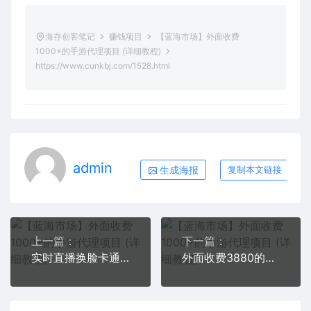
海存创客笔记
赚钱项目
【蓝海市场】外面收费
1000+的手游代理项目 (详细教程)
https://www.cunkbj.com/1528.html
admin
生成海报
复制本文链接
上一篇：
下一篇：
实时直播换脸卡通形象出镜，卡通形象面部捕捉(软件＋教程)
外面收费3880的迅雷拉新项目（漫画、小说推文）【详细教程】