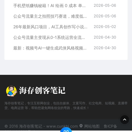
手机壁纸赚钱秘籍！AI 绘画 0 成本 单店狂销 3.8 万单
2026-05-06
公众号流量主之拍照技巧赛道，难度低+流量大，起号第一篇就爆了10w阅读！
2026-05-06
26年最新风口项目，AI工具创作写小说，轻松实现日入1000+
2026-05-02
公众号流量主变现从0-1系统运营全流程讲解！
2026-04-30
最新：视频号AI一键生成武侠风格视频，狂撸视频号分成收益，学完轻松日入1000+
2026-04-30
海存创客笔记，专注互联网创业，包括自媒体、文案写作、社交电商、短视频、直播带
货、电商运营 等，帮助您避免网络创业的弯路，快速成长！
© 2016 海存创客笔记 - www.cunkbj.com
网站地图
鲁ICP备
2024108698号-2