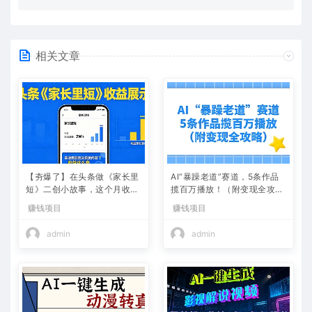
相关文章
【夯爆了】在头条做《家长里
AI“暴躁老道”赛道，5条作品
短》二创小故事，这个月收益
揽百万播放！（附变现全攻
2w+
略）
赚钱项目
赚钱项目
admin
admin