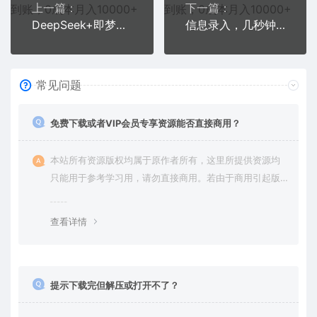
上一篇：
下一篇：
DeepSeek+即梦制作冰雪奇观视频，轻松生成爆款视频，单日变现1000+
信息录入，几秒钟一单，只需一部手机即可开始，0成本，每天1000+
常见问题
免费下载或者VIP会员专享资源能否直接商用？
本站所有资源版权均属于原作者所有，这里所提供资源均
只能用于参考学习用，请勿直接商用。若由于商用引起版
权纠纷，一切责任均由使用者承担。更多说明请参考 VIP介
绍。
查看详情
提示下载完但解压或打开不了？