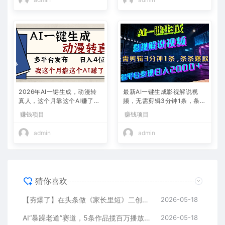
2026年AI一键生成，动漫转
最新AI一键生成影视解说视
真人，这个月靠这个AI赚了2
频，无需剪辑3分钟1条，条条
W+
爆款，多平台变现日入2000
赚钱项目
赚钱项目
+
admin
admin
猜你喜欢
【夯爆了】在头条做《家长里短》二创小故事，这个月收益2w+
2026-05-18
AI“暴躁老道”赛道，5条作品揽百万播放！（附变现全攻略）
2026-05-18