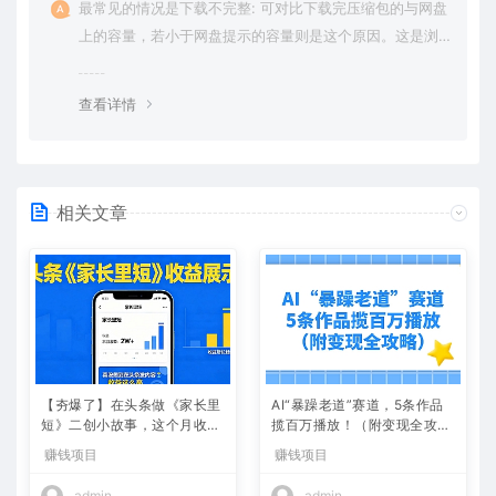
最常见的情况是下载不完整: 可对比下载完压缩包的与网盘
上的容量，若小于网盘提示的容量则是这个原因。这是浏
览器下载的bug，建议用百度网盘软件或迅雷下载。 若排
除这种情况，可在对应资源底部留言，或 联络我们。
查看详情
相关文章
【夯爆了】在头条做《家长里
AI“暴躁老道”赛道，5条作品
短》二创小故事，这个月收益
揽百万播放！（附变现全攻
2w+
略）
赚钱项目
赚钱项目
admin
admin