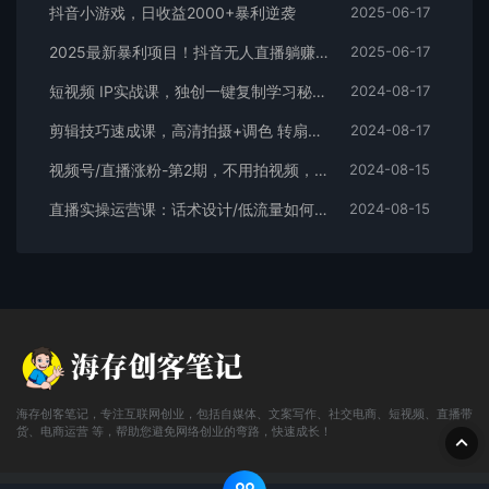
2025最新暴利项目！抖音无人直播躺赚攻略！抖音无人直播3.0玩法！0门槛…
2025-06-17
短视频 IP实战课，独创一键复制学习秘籍，转战新领域，月赚五万轻松行
2024-08-17
剪辑技巧速成课，高清拍摄+调色 转扇子，建筑-抠图精通，新手秒变剪辑专家
2024-08-17
视频号/直播涨粉-第2期，不用拍视频，不用卖货，在直播间做菜，就可以搞钱
2024-08-15
直播实操运营课：话术设计/低流量如何提升/话术框架/全场燃爆/非常干货
2024-08-15
海存创客笔记，专注互联网创业，包括自媒体、文案写作、社交电商、短视频、直播带
货、电商运营 等，帮助您避免网络创业的弯路，快速成长！
© 2016 海存创客笔记 - www.cunkbj.com
网站地图
鲁ICP备