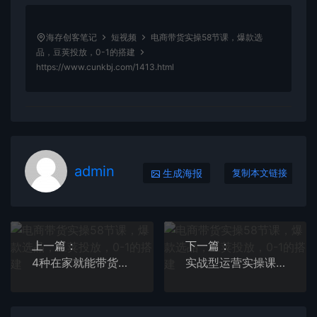
海存创客笔记
短视频
电商带货实操58节课，爆款选
品，豆荚投放，0-1的搭建
https://www.cunkbj.com/1413.html
admin
生成海报
复制本文链接
上一篇：
下一篇：
4种在家就能带货赚钱的直播课，人人都能直播，适合在家一个人操作！
实战型运营实操课第9期+运营型主播训练营第9期，高阶班（51节课）