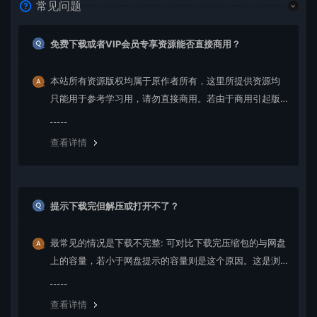
常见问题
免费下载或者VIP会员专享资源能否直接商用？
本站所有资源版权均属于原作者所有，这里所提供资源均
只能用于参考学习用，请勿直接商用。若由于商用引起版
权纠纷，一切责任均由使用者承担。更多说明请参考 VIP介
绍。
查看详情
提示下载完但解压或打开不了？
最常见的情况是下载不完整: 可对比下载完压缩包的与网盘
上的容量，若小于网盘提示的容量则是这个原因。这是浏
览器下载的bug，建议用百度网盘软件或迅雷下载。 若排
除这种情况，可在对应资源底部留言，或 联络我们。
查看详情