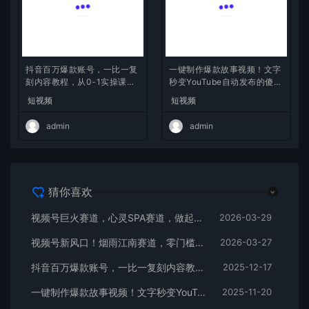
抖音百万爆款账号，一比一复
一键制作爆款故事视频！文字
刻内容教程，从0-1实操课，
秒变YouTube自动发布的傻瓜
小白也能学会，复制爆款，月
式教程
短视频
短视频
入10w+
admin
admin
猜你喜欢
视频号巨火赛道，心灵SPA赛道，做起来超简单，每天收益800+
2026-03-29
视频号新风口！烟雨江南赛道，零门槛日入 500+
2026-03-27
抖音百万爆款账号，一比一复刻内容教程，从0-1实操课，小白也能学会，复制爆款，月入10w+
2025-12-17
一键制作爆款故事视频！文字秒变YouTube自动发布的傻瓜式教程
2025-11-20
抖音小游戏，日收益2000+暴利逆袭
2025-06-17