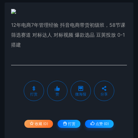
12年电商7年管理经验 抖音电商带货初级班，58节课
筛选赛道 对标达人 对标视频 爆款选品 豆荚投放 0-1
搭建
打赏
赞
微海报
分享
收藏 (0)
打赏
点赞 (
0
)