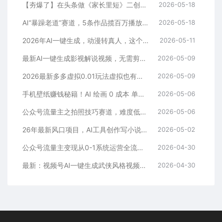
【夯爆了】在头条做《家长里短》二创小故事，这个月收益2w+
2026-05-18
AI“暴躁老道”赛道，5条作品揽百万播放！（附变现全攻略）
2026-05-18
2026年AI一键生成，动漫转真人，这个月靠这个AI赚了2W+
2026-05-11
最新AI一键生成影视解说视频，无需剪辑3分钟1条，条条爆款，多平台变现日入2000+
2026-05-09
2026最新多多虚拟0.01玩法虚拟也有新门路轻松日入2500!
2026-05-09
手机壁纸赚钱秘籍！AI 绘画 0 成本 单店狂销 3.8 万单
2026-05-06
公众号流量主之拍照技巧赛道，难度低+流量大，起号第一篇就爆了10w阅读！
2026-05-06
26年最新风口项目，AI工具创作写小说，轻松实现日入1000+
2026-05-02
公众号流量主变现从0-1系统运营全流程讲解！
2026-04-30
最新：视频号AI一键生成武侠风格视频，狂撸视频号分成收益，学完轻松日入1000+
2026-04-30