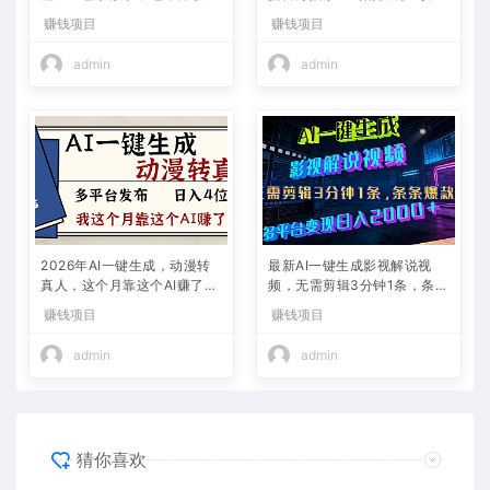
2w+
略）
赚钱项目
赚钱项目
admin
admin
2026年AI一键生成，动漫转
最新AI一键生成影视解说视
真人，这个月靠这个AI赚了2
频，无需剪辑3分钟1条，条条
W+
爆款，多平台变现日入2000
赚钱项目
赚钱项目
+
admin
admin
猜你喜欢