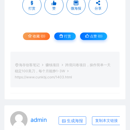
打赏
赞
微海报
分享
收藏 (0)
打赏
点赞 (
0
)
海存创客笔记
赚钱项目
跨境问卷项目，操作简单一天
稳定100美刀，每个月能挣1-3W
https://www.cunkbj.com/1403.html
admin
生成海报
复制本文链接