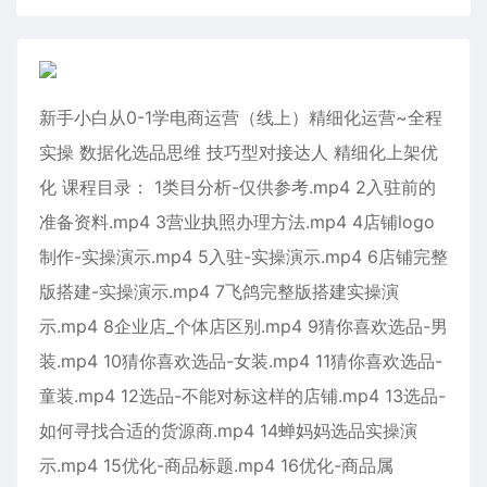
新手小白从0-1学电商运营（线上）精细化运营~全程
实操 数据化选品思维 技巧型对接达人 精细化上架优
化 课程目录： 1类目分析-仅供参考.mp4 2入驻前的
准备资料.mp4 3营业执照办理方法.mp4 4店铺logo
制作-实操演示.mp4 5入驻-实操演示.mp4 6店铺完整
版搭建-实操演示.mp4 7飞鸽完整版搭建实操演
示.mp4 8企业店_个体店区别.mp4 9猜你喜欢选品-男
装.mp4 10猜你喜欢选品-女装.mp4 11猜你喜欢选品-
童装.mp4 12选品-不能对标这样的店铺.mp4 13选品-
如何寻找合适的货源商.mp4 14蝉妈妈选品实操演
示.mp4 15优化-商品标题.mp4 16优化-商品属