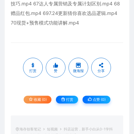
技巧.mp4 67达人专属营销及专属计划区别.mp4 68
赠品红包.mp4 697.24更新猜你喜欢选品逻辑.mp4
70现货+预售模式功能讲解.mp4
打赏
赞
微海报
分享
收藏 (0)
打赏
点赞 (
0
)
海存创客笔记
短视频
抖店运营，新手小白从0-1学抖