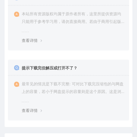
本站所有资源版权均属于原作者所有，这里所提供资源均
只能用于参考学习用，请勿直接商用。若由于商用引起版
权纠纷，一切责任均由使用者承担。更多说明请参考 VIP介
绍。
查看详情
提示下载完但解压或打开不了？
最常见的情况是下载不完整: 可对比下载完压缩包的与网盘
上的容量，若小于网盘提示的容量则是这个原因。这是浏
览器下载的bug，建议用百度网盘软件或迅雷下载。 若排
除这种情况，可在对应资源底部留言，或 联络我们。
查看详情