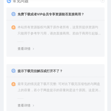
常见问题
免费下载或者VIP会员专享资源能否直接商用？
本站所有资源版权均属于原作者所有，这里所提供资源均
只能用于参考学习用，请勿直接商用。若由于商用引起版
权纠纷，一切责任均由使用者承担。更多说明请参考 VIP介
绍。
查看详情
提示下载完但解压或打开不了？
最常见的情况是下载不完整: 可对比下载完压缩包的与网盘
上的容量，若小于网盘提示的容量则是这个原因。这是浏
览器下载的bug，建议用百度网盘软件或迅雷下载。 若排
除这种情况，可在对应资源底部留言，或 联络我们。
查看详情