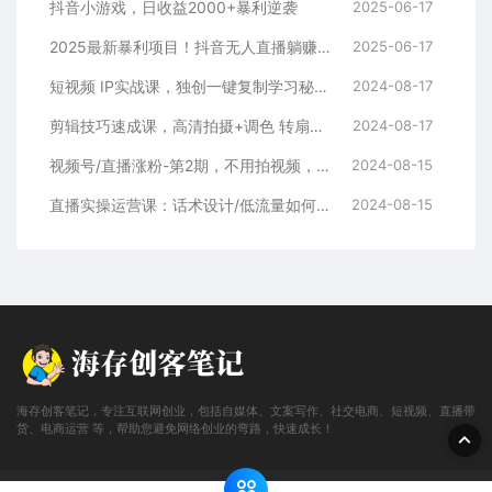
抖音小游戏，日收益2000+暴利逆袭
2025-06-17
2025最新暴利项目！抖音无人直播躺赚攻略！抖音无人直播3.0玩法！0门槛…
2025-06-17
短视频 IP实战课，独创一键复制学习秘籍，转战新领域，月赚五万轻松行
2024-08-17
剪辑技巧速成课，高清拍摄+调色 转扇子，建筑-抠图精通，新手秒变剪辑专家
2024-08-17
视频号/直播涨粉-第2期，不用拍视频，不用卖货，在直播间做菜，就可以搞钱
2024-08-15
直播实操运营课：话术设计/低流量如何提升/话术框架/全场燃爆/非常干货
2024-08-15
海存创客笔记，专注互联网创业，包括自媒体、文案写作、社交电商、短视频、直播带
货、电商运营 等，帮助您避免网络创业的弯路，快速成长！