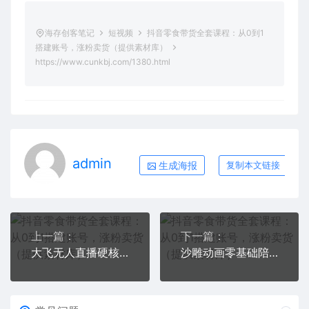
海存创客笔记
短视频
抖音零食带货全套课程：从0到1
搭建账号，涨粉卖货（提供素材库）
https://www.cunkbj.com/1380.html
admin
生成海报
复制本文链接
上一篇：
下一篇：
大飞无人直播硬核爆单技术，轻松玩转无人直播
沙雕动画零基础陪跑班，掌握账号运营技巧，小白有电脑就能操作（价值668）