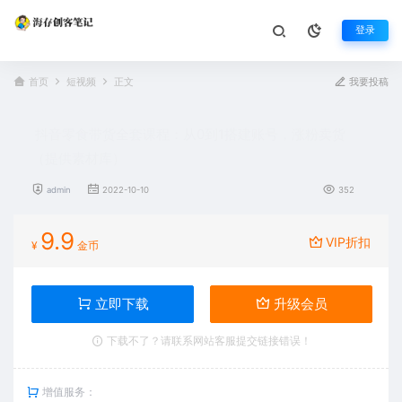
登录
首页
短视频
正文
我要投稿
抖音零食带货全套课程：从0到1搭建账号，涨粉卖货
（提供素材库）
admin
2022-10-10
352
9.9
VIP折扣
¥
金币
立即下载
升级会员
下载不了？请联系网站客服提交链接错误！
增值服务：