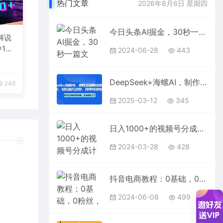
热门文章
2026年8月6日 星期四
今日头条AI掘金，30秒一篇文章，无脑操作，日入2000+
解说
1
2024-06-28
443
台变
DeepSeek+海螺AI，制作火爆的治愈养生音乐视频，轻松破万点赞，简单两步就搞定
246
2025-03-12
345
日入1000+的视频号分成计划，小白可做，AI动漫100%原创
2024-03-28
428
抖音电商教程：0基础，0粉丝，抖音带货100万（27节视频课）
2024-06-08
499