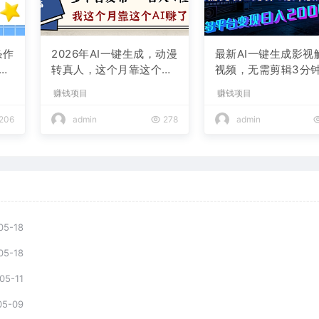
条作
2026年AI一键生成，动漫
最新AI一键生成影视
现
转真人，这个月靠这个AI
视频，无需剪辑3分钟
赚了2W+
条，条条爆款，多平
赚钱项目
赚钱项目
现日入2000+
206
admin
278
admin
05-18
05-18
05-11
05-09