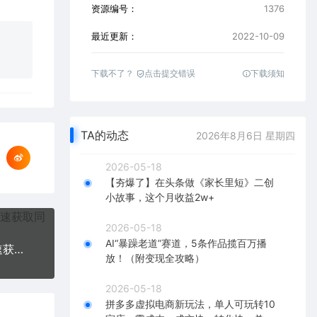
资源编号：
1376
最近更新：
2022-10-09
下载不了？
点击提交错误
下载须知
TA的动态
2026年8月6日 星期四
2026-05-18
【夯爆了】在头条做《家长里短》二创
小故事，这个月收益2w+
2026-05-18
AI“暴躁老道”赛道，5条作品揽百万播
实体店转型线上实操变现课：实体店老板必看，快速获取本地流量实操
放！（附变现全攻略）
2026-05-18
拼多多虚拟电商新玩法，单人可玩转10