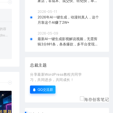
家店，零成本、成交快、转化快，单店
单日可盈利300+
2026-05-11
2026年AI一键生成，动漫转真人，这个
月靠这个AI赚了2W+
上的容
2026-05-09
bu
最新AI一键生成影视解说视频，无需剪
在对应
辑3分钟1条，条条爆款，多平台变现日
入2000+
总裁主题
分享最新WordPress教程共同学
习，共同进步，共同成长！
QQ交流群