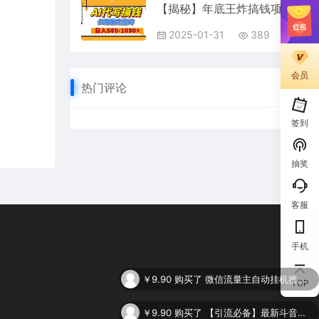
【揭秘】年底王炸搞钱项目，AI代写，纯执行力的项目，日入200-500+，灵活接单，多劳多得，稳定长期持久项目
2025-01-31
389
会员
热门评论
签到
抽奖
客服
手机
￥9.90
购买了
微信流量主自动挂机推广，轻松日入900+，简单易上手，做就有收益。
TOP
￥9.90
购买了
【引流必备】最新斗音全功能全自动引流脚本，解放双手自动引流精准粉