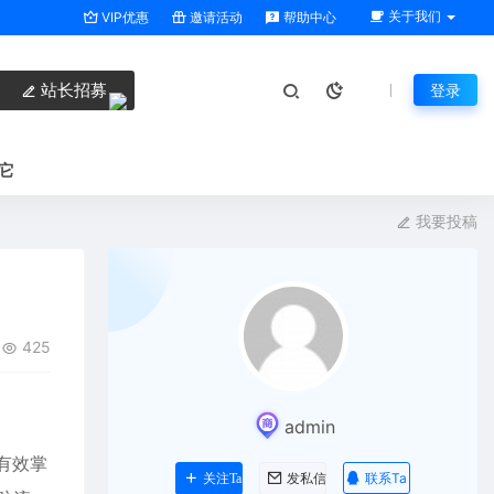
关于我们
VIP优惠
邀请活动
帮助中心
站长招募
登录
它
我要投稿
425
admin
有效掌
联系Ta
关注Ta
发私信