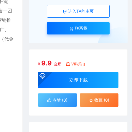
驻流
经营—团
进入TA的主页
.营销推
联系我
推广、
程（代金
9.9
¥
金币
VIP折扣
立即下载
点赞 (
0
)
收藏 (0)