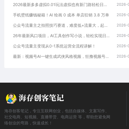
2026最新多多虚拟0.01玩法虚拟也有新门路轻松日入2500!
2026-
手机壁纸赚钱秘籍！AI 绘画 0 成本 单店狂销 3.8 万单
2026-
公众号流量主之拍照技巧赛道，难度低+流量大，起号第一篇就爆了10w阅读！
2026-
26年最新风口项目，AI工具创作写小说，轻松实现日入1000+
2026-
公众号流量主变现从0-1系统运营全流程讲解！
2026-
最新：视频号AI一键生成武侠风格视频，狂撸视频号分成收益，学完轻松日入1000+
2026-
海存创客笔记，专注互联网创业，包括自媒体、文案写作、
社交电商、短视频、直播带货、电商运营 等，帮助您避免网
络创业的弯路，快速成长！