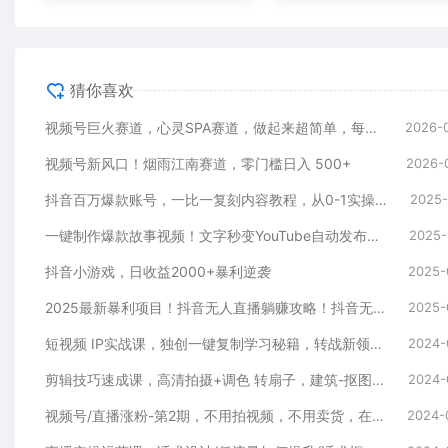
猜你喜欢
视频号巨火赛道，心灵SPA赛道，做起来超简单，每天收益800+
2026-
视频号新风口！烟雨江南赛道，零门槛日入 500+
2026-
抖音百万爆款账号，一比一复刻内容教程，从0-1实操课，小白也能学会，复制爆款，月入10w+
2025-
一键制作爆款故事视频！文字秒变YouTube自动发布的傻瓜式教程
2025-
抖音小游戏，日收益2000+暴利逆袭
2025-
2025最新暴利项目！抖音无人直播躺赚攻略！抖音无人直播3.0玩法！0门槛…
2025-
短视频 IP实战课，独创一键复制学习秘籍，转战新领域，月赚五万轻松行
2024-
剪辑技巧速成课，高清拍摄+调色 转扇子，建筑-抠图精通，新手秒变剪辑专家
2024-
视频号/直播涨粉-第2期，不用拍视频，不用卖货，在直播间做菜，就可以搞钱
2024-