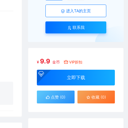
进入TA的主页
联系我
9.9
¥
金币
VIP折扣
立即下载
点赞 (
0
)
收藏 (0)