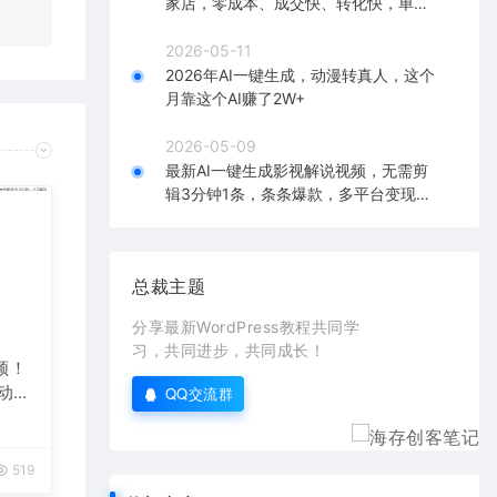
家店，零成本、成交快、转化快，单店
单日可盈利300+
2026-05-11
2026年AI一键生成，动漫转真人，这个
月靠这个AI赚了2W+
2026-05-09
最新AI一键生成影视解说视频，无需剪
辑3分钟1条，条条爆款，多平台变现日
入2000+
总裁主题
分享最新WordPress教程共同学
习，共同进步，共同成长！
频！
自动发
QQ交流群
519