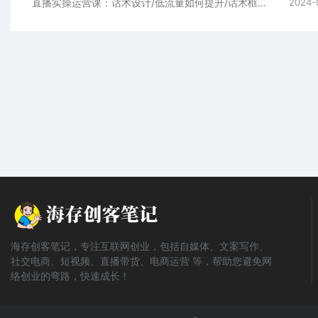
直播实操运营课：话术设计/低流量如何提升/话术框架/全场燃爆/非常干货
2024-
海存创客笔记，专注互联网创业，包括自媒体、文案写作、
社交电商、短视频、直播带货、电商运营 等，帮助您避免网
络创业的弯路，快速成长！