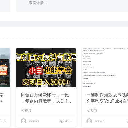
查看详情
南
抖音百万爆款账号，一比
一键制作爆款故事视
+
一复刻内容教程，从0-1
文字秒变YouTube
实操课，小白也能学会，
布的傻瓜式教程
短视频
短视频
复制爆款，月入10w+
308
admin
436
admin