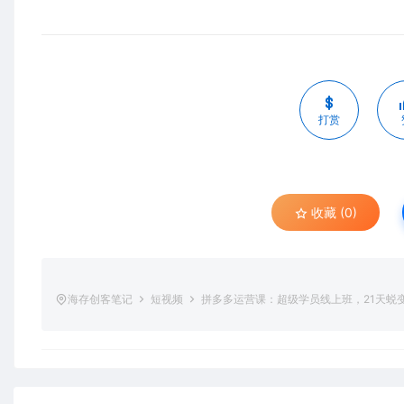
打赏
收藏 (0)
海存创客笔记
短视频
拼多多运营课：超级学员线上班，21天蜕