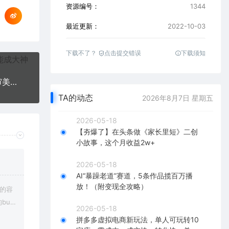
资源编号：
1344
最近更新：
2022-10-03
下载不了？
点击提交错误
下载须知
娱乐主播的自我修养，直播思维的重塑，娱乐主播审美能力提升，情商提升
TA的动态
2026年8月7日 星期五
2026-05-18
【夯爆了】在头条做《家长里短》二创
小故事，这个月收益2w+
2026-05-18
AI“暴躁老道”赛道，5条作品揽百万播
放！（附变现全攻略）
上的容
bu
2026-05-18
在对应
拼多多虚拟电商新玩法，单人可玩转10