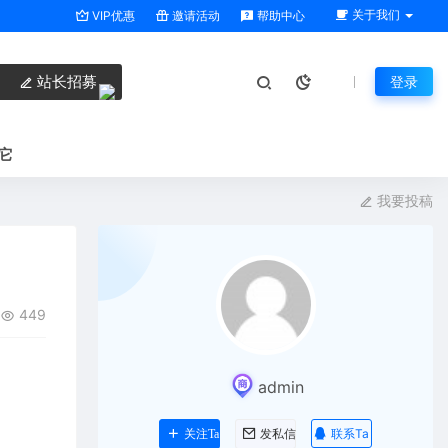
关于我们
VIP优惠
邀请活动
帮助中心
站长招募
登录
它
我要投稿
449
admin
联系Ta
关注Ta
发私信