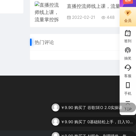
直播控流师线上课，流量掌控拆解认知，干货满满
2022-02-21
448
会员
签到
热门评论
抽奖
客服
手机
￥9.90
购买了
谷歌SEO 2.0实操课，独立站询盘自由必备，基于2023谷歌最新算法录制（94节
TOP
￥9.90
购买了
0基础轻松上手，日入1000+，AI一键生成原视频，多种变现方式
￥9.90
购买了
AI掘金，利用插件，每天干2-3小时，全自动采集生成爆文多平台发布，一人可管多个账号，月入3W+