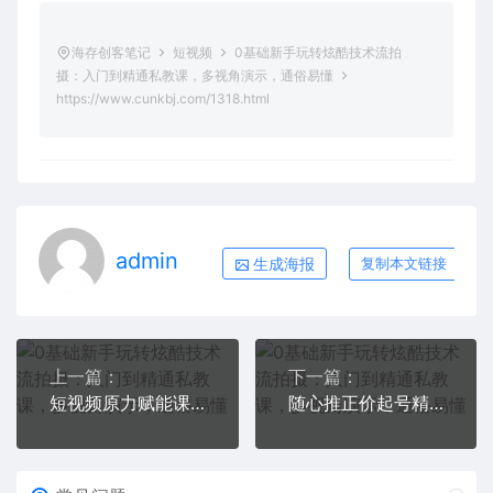
海存创客笔记
短视频
0基础新手玩转炫酷技术流拍
摄：入门到精通私教课，多视角演示，通俗易懂
https://www.cunkbj.com/1318.html
admin
生成海报
复制本文链接
上一篇：
下一篇：
短视频原力赋能课Pro【更新9月】，把短视频能力基因刻在你骨子里的课
随心推正价起号精品课，实操随心推投放策略（5节课-价值298）