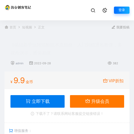
登录
首页
短视频
正文
我要投稿
0基础新手玩转炫酷技术流拍摄：入门到精通私教课，多
视角演示，通俗易懂
admin
2022-09-28
382
9.9
VIP折扣
¥
金币
立即下载
升级会员
下载不了？请联系网站客服提交链接错误！
增值服务：