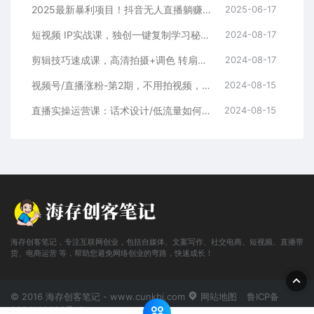
2025最新暴利项目！抖音无人直播躺赚攻略！抖音无人直播3.0玩法！0门槛…
2025-06-17
短视频 IP实战课，独创一键复制学习秘籍，转战新领域，月赚五万轻松行
2024-08-17
剪辑技巧速成课，高清拍摄+调色 转扇子，建筑-抠图精通，新手秒变剪辑专家
2024-08-17
视频号/直播涨粉-第2期，不用拍视频，不用卖货，在直播间做菜，就可以搞钱
2024-08-15
直播实操运营课：话术设计/低流量如何提升/话术框架/全场燃爆/非常干货
2024-08-15
海存创客笔记，专注互联网创业，包括自媒体、文案写作、社交电商、短视频、直播带
货、电商运营 等，帮助您避免网络创业的弯路，快速成长！
© 2016 海存创客笔记 - www.cunkbj.com
网站地图
鲁ICP备
2024108698号-2