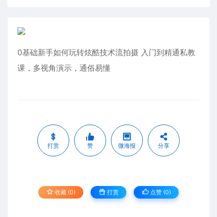
0基础新手如何玩转炫酷技术流拍摄 入门到精通私教
课，多视角演示，通俗易懂
打赏
赞
微海报
分享
收藏 (0)
打赏
点赞 (
0
)