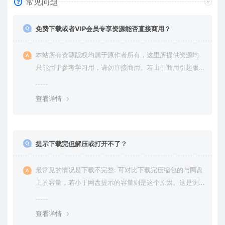
常见问题
免费下载或者VIP会员专享资源能否直接商用？
本站所有资源版权均属于原作者所有，这里所提供资源均
只能用于参考学习用，请勿直接商用。若由于商用引起版
权纠纷，一切责任均由使用者承担。更多说明请参考 VIP介
绍。
查看详情
提示下载完但解压或打开不了？
最常见的情况是下载不完整: 可对比下载完压缩包的与网盘
上的容量，若小于网盘提示的容量则是这个原因。这是浏
览器下载的bug，建议用百度网盘软件或迅雷下载。 若排
除这种情况，可在对应资源底部留言，或 联络我们。
查看详情