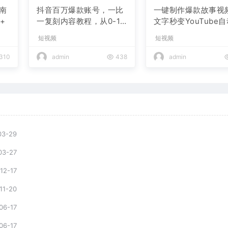
南
抖音百万爆款账号，一比
一键制作爆款故事视
+
一复刻内容教程，从0-1
文字秒变YouTube
实操课，小白也能学会，
布的傻瓜式教程
短视频
短视频
复制爆款，月入10w+
310
admin
438
admin
03-29
03-27
12-17
11-20
06-17
06-17