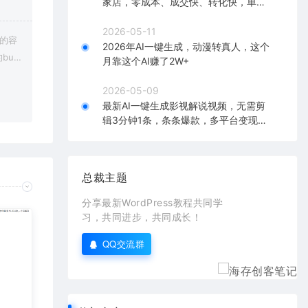
家店，零成本、成交快、转化快，单店
单日可盈利300+
2026-05-11
上的容
2026年AI一键生成，动漫转真人，这个
bu
月靠这个AI赚了2W+
在对应
2026-05-09
最新AI一键生成影视解说视频，无需剪
辑3分钟1条，条条爆款，多平台变现日
入2000+
总裁主题
分享最新WordPress教程共同学
习，共同进步，共同成长！
QQ交流群