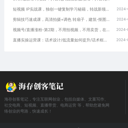
短视频 IP实战课，独创一键复制学习秘籍，转战新领域，月赚五万轻松行
2024-
剪辑技巧速成课，高清拍摄+调色 转扇子，建筑-抠图精通，新手秒变剪辑专家
2024-
视频号/直播涨粉-第2期，不用拍视频，不用卖货，在直播间做菜，就可以搞钱
2024-
直播实操运营课：话术设计/低流量如何提升/话术框架/全场燃爆/非常干货
2024-
海存创客笔记，专注互联网创业，包括自媒体、文案写作、
社交电商、短视频、直播带货、电商运营 等，帮助您避免网
络创业的弯路，快速成长！