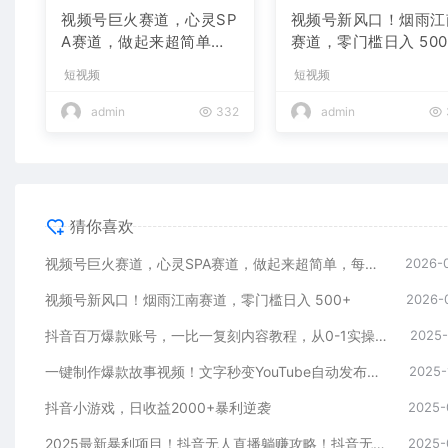
视频号巨火赛道，心灵SP
视频号新风口！烟雨江
A赛道，做起来超简单，
赛道，零门槛日入 500
每天收益800+
短视频
短视频
admin
332
admin
猜你喜欢
视频号巨火赛道，心灵SPA赛道，做起来超简单，每天收益800+
2026-
视频号新风口！烟雨江南赛道，零门槛日入 500+
2026-
抖音百万爆款账号，一比一复刻内容教程，从0-1实操课，小白也能学会，复制爆款，月入10w+
2025-
一键制作爆款故事视频！文字秒变YouTube自动发布的傻瓜式教程
2025-
抖音小游戏，日收益2000+暴利逆袭
2025-
2025最新暴利项目！抖音无人直播躺赚攻略！抖音无人直播3.0玩法！0门槛…
2025-