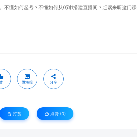
法。不懂如何起号？不懂如何从0到1搭建直播间？赶紧来听这门
赞
微海报
分享
打赏
点赞 (
0
)