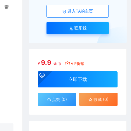
课，带
进入TA的主页
联系我
9.9
¥
金币
VIP折扣
立即下载
点赞 (
0
)
收藏 (0)