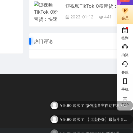
短视频TikTok 0粉带货：快速带货变现、打爆流量玩法、无货源玩法
2023-01-12
441
会员
签到
热门评论
抽奖
客服
手机
￥9.90
购买了
微信流量主自动挂机推广，轻松日入900+，简单易上手，做就有收益。
TOP
￥9.90
购买了
【引流必备】最新斗音全功能全自动引流脚本，解放双手自动引流精准粉
￥9.90
购买了
谷歌SEO 2.0实操课，独立站询盘自由必备，基于2023谷歌最新算法录制（94节