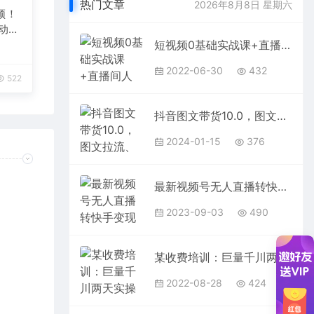
热门文章
2026年8月8日 星期六
频！
自动发
短视频0基础实战课+直播间人气必修课，0基础小白也能学会
2022-06-30
432
522
抖音图文带货10.0，图文拉流、图文剪辑，选品、接流等，一部手机就能做
2024-01-15
376
最新视频号无人直播转快手变现美女玩法日入500+【教程+素材】
2023-09-03
490
某收费培训：巨量千川两天实操课：教您玩玩转付费投流
2022-08-28
424