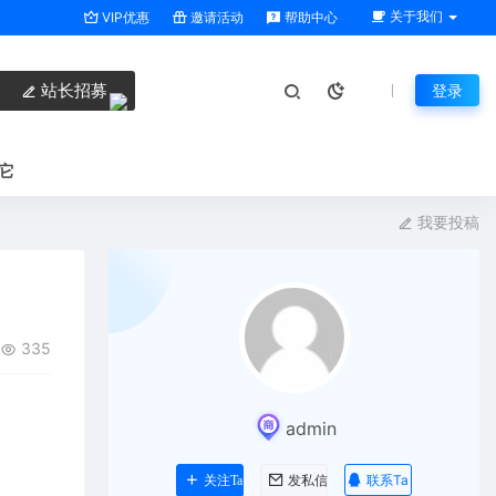
关于我们
VIP优惠
邀请活动
帮助中心
站长招募
登录
它
我要投稿
335
admin
联系Ta
关注Ta
发私信