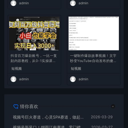
admin
admin
抖音百万爆款账号，一比一复
一键制作爆款故事视频！文字
刻内容教程，从0-1实操课，
秒变YouTube自动发布的傻瓜
小白也能学会，复制爆款，月
式教程
短视频
短视频
入10w+
admin
admin
猜你喜欢
视频号巨火赛道，心灵SPA赛道，做起来超简单，每天收益800+
2026-03-29
视频号新风口！烟雨江南赛道，零门槛日入 500+
2026-03-27