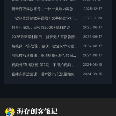
抖音百万爆款账号，一比一复刻内容教程，从0-1实操课，小白也能学会，复制爆款，月入10w+
2025-12-17
一键制作爆款故事视频！文字秒变YouTube自动发布的傻瓜式教程
2025-11-20
抖音小游戏，日收益2000+暴利逆袭
2025-06-17
2025最新暴利项目！抖音无人直播躺赚攻略！抖音无人直播3.0玩法！0门槛…
2025-06-17
短视频 IP实战课，独创一键复制学习秘籍，转战新领域，月赚五万轻松行
2024-08-17
剪辑技巧速成课，高清拍摄+调色 转扇子，建筑-抠图精通，新手秒变剪辑专家
2024-08-17
视频号/直播涨粉-第2期，不用拍视频，不用卖货，在直播间做菜，就可以搞钱
2024-08-15
直播实操运营课：话术设计/低流量如何提升/话术框架/全场燃爆/非常干货
2024-08-15