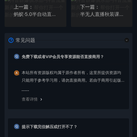
上一篇：
下一篇：
蚂蚁·5.0半自动直播2345打法，半自动爆流直播技术+5分钟卡点循环引爆话术
半无人直播秋装课+无人直播不挂车起号2.0：7天封神战绩GMV两千八百九十二万
常见问题
免费下载或者VIP会员专享资源能否直接商用？
本站所有资源版权均属于原作者所有，这里所提供资源均
只能用于参考学习用，请勿直接商用。若由于商用引起版
权纠纷，一切责任均由使用者承担。更多说明请参考 VIP介
绍。
查看详情
提示下载完但解压或打开不了？