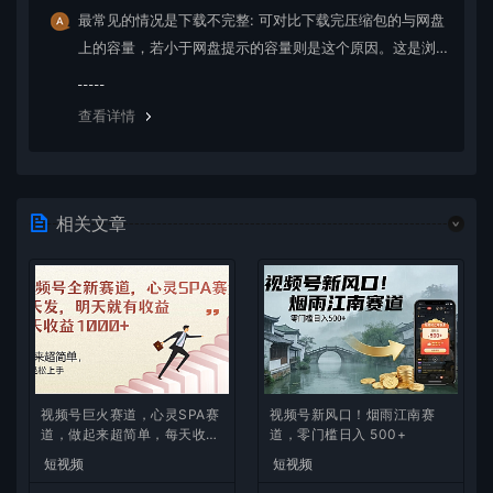
最常见的情况是下载不完整: 可对比下载完压缩包的与网盘
上的容量，若小于网盘提示的容量则是这个原因。这是浏
览器下载的bug，建议用百度网盘软件或迅雷下载。 若排
除这种情况，可在对应资源底部留言，或 联络我们。
查看详情
相关文章
视频号巨火赛道，心灵SPA赛
视频号新风口！烟雨江南赛
道，做起来超简单，每天收益
道，零门槛日入 500+
800+
短视频
短视频