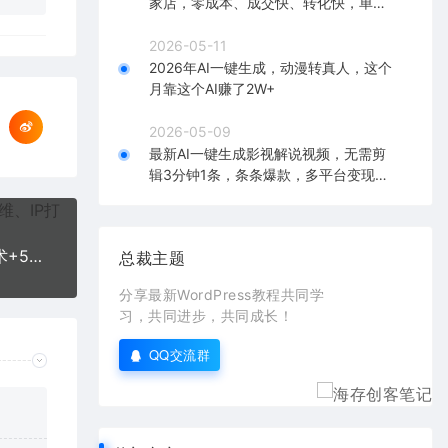
家店，零成本、成交快、转化快，单店
单日可盈利300+
2026-05-11
2026年AI一键生成，动漫转真人，这个
月靠这个AI赚了2W+
2026-05-09
最新AI一键生成影视解说视频，无需剪
辑3分钟1条，条条爆款，多平台变现日
入2000+
蚂蚁·5.0半自动直播2345打法，半自动爆流直播技术+5分钟卡点循环引爆话术
总裁主题
分享最新WordPress教程共同学
习，共同进步，共同成长！
QQ交流群