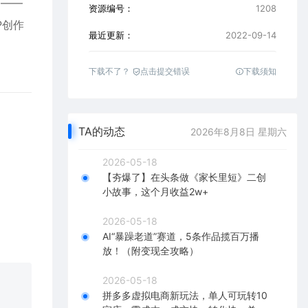
 ——
资源编号：
1208
P创作
最近更新：
2022-09-14
下载不了？
点击提交错误
下载须知
TA的动态
2026年8月8日 星期六
2026-05-18
【夯爆了】在头条做《家长里短》二创
小故事，这个月收益2w+
2026-05-18
AI“暴躁老道”赛道，5条作品揽百万播
放！（附变现全攻略）
2026-05-18
拼多多虚拟电商新玩法，单人可玩转10