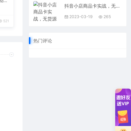
自动发
抖音小店商品卡实战，无货源精细化实操流程，全程干货，让你少走弯路
2023-03-19
265
521
热门评论