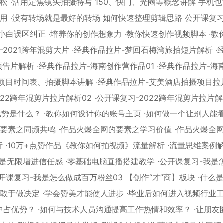
松 ·活用定焦镜头拍摄特写 150、快门、光圈等概念讲解 手机
应用 ·没有转场就是最好的转场 如何快速整理剪辑思路 公开课复习
白误区纠正 ·培养你的创作想象力 ·教你快速创作视频脚本 ·教
2021跨年混剪大片 ·经典作品拉片-梦回石梅湾旅拍短片解析 ·
告片解析 ·经典作品拉片-海南创作营作品01 ·经典作品拉片-海
项目时间表、拍摄脚本讲解 ·经典作品拉片-艾美酒店拍摄项目拉片0
022跨年混剪片拉片解析02 ·公开课复习-2022跨年混剪片拉片解
优势是什么？ ·教你如何设计你的账号主页 ·如何做一个让别人能
的要素之同频共鸣 ·作品火爆全网的要素之学习价值 ·作品火爆全
 ·10万+点赞作品《教你如何拍视频》流量解析 ·流量思维案例解
值是无限增进信任感 ·零基础电脑直播搭建教学 ·公开课复习-我是
公开课复习-我是怎么做成百万粉丝03 【创作“才”商】板块 ·什么
敢于做决定 ·学会赞美才能使人进步 ·毕业后如何进入视频行业工
占优势？ ·如何与技术人员沟通提高工作热情和效率？ ·让朋友