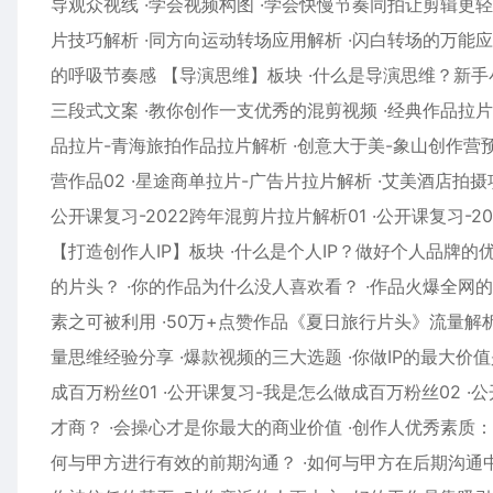
导观众视线 ·学会视频构图 ·学会快慢节奏同拍让剪辑更轻
片技巧解析 ·同方向运动转场应用解析 ·闪白转场的万能
的呼吸节奏感 【导演思维】板块 ·什么是导演思维？新手小
三段式文案 ·教你创作一支优秀的混剪视频 ·经典作品拉片-
品拉片-青海旅拍作品拉片解析 ·创意大于美-象山创作营预
营作品02 ·星途商单拉片-广告片拉片解析 ·艾美酒店拍摄
公开课复习-2022跨年混剪片拉片解析01 ·公开课复习-2
【打造创作人IP】板块 ·什么是个人IP？做好个人品牌的
的片头？ ·你的作品为什么没人喜欢看？ ·作品火爆全网
素之可被利用 ·50万+点赞作品《夏日旅行片头》流量解析
量思维经验分享 ·爆款视频的三大选题 ·你做IP的最大价
成百万粉丝01 ·公开课复习-我是怎么做成百万粉丝02 ·
才商？ ·会操心才是你最大的商业价值 ·创作人优秀素质：
何与甲方进行有效的前期沟通？ ·如何与甲方在后期沟通中