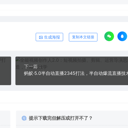
生成海报
复制本文链接
下一篇：
提示下载完但解压或打开不了？