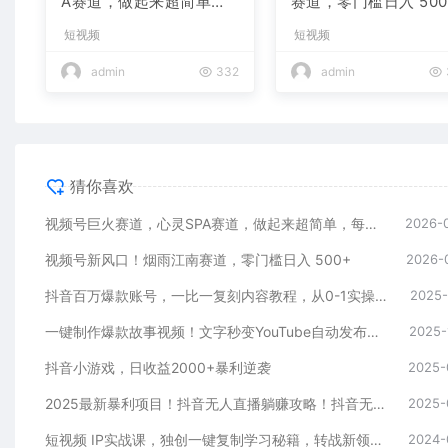
A赛道，做起来超简单，
赛道，零门槛日入 500
每天收益800+
短视频
短视频
admin
332
admin
猜你喜欢
视频号巨火赛道，心灵SPA赛道，做起来超简单，每天收益800+
2026-
视频号新风口！烟雨江南赛道，零门槛日入 500+
2026-
抖音百万爆款账号，一比一复刻内容教程，从0-1实操课，小白也能学会，复制爆款，月入10w+
2025-
一键制作爆款故事视频！文字秒变YouTube自动发布的傻瓜式教程
2025-
抖音小游戏，日收益2000+暴利逆袭
2025-
2025最新暴利项目！抖音无人直播躺赚攻略！抖音无人直播3.0玩法！0门槛…
2025-
短视频 IP实战课，独创一键复制学习秘籍，转战新领域，月赚五万轻松行
2024-