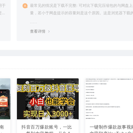
用于
最常见的情况是下载不完整: 可对比下载完压缩包的与网盘
责任
量，若小于网盘提示的容量则是这个原因。这是浏览器下载的
g，建议用百度网盘软件或迅雷下载。 若排除这种情况，可
资源底部留言，或 联络我们。
查看详情
南
抖音百万爆款账号，一比
一键制作爆款故事视