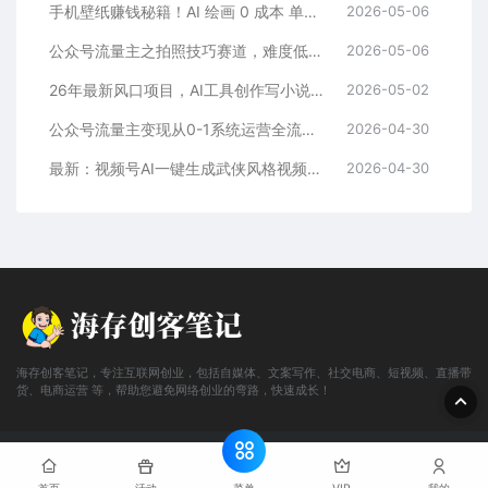
手机壁纸赚钱秘籍！AI 绘画 0 成本 单店狂销 3.8 万单
2026-05-06
公众号流量主之拍照技巧赛道，难度低+流量大，起号第一篇就爆了10w阅读！
2026-05-06
26年最新风口项目，AI工具创作写小说，轻松实现日入1000+
2026-05-02
公众号流量主变现从0-1系统运营全流程讲解！
2026-04-30
最新：视频号AI一键生成武侠风格视频，狂撸视频号分成收益，学完轻松日入1000+
2026-04-30
海存创客笔记，专注互联网创业，包括自媒体、文案写作、社交电商、短视频、直播带
货、电商运营 等，帮助您避免网络创业的弯路，快速成长！
© 2016 海存创客笔记 - www.cunkbj.com
网站地图
鲁ICP备
2024108698号-2