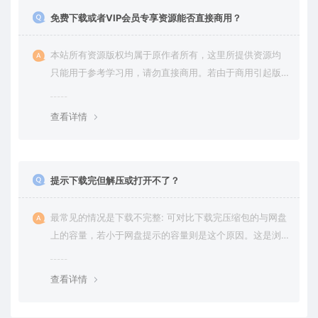
免费下载或者VIP会员专享资源能否直接商用？
本站所有资源版权均属于原作者所有，这里所提供资源均
只能用于参考学习用，请勿直接商用。若由于商用引起版
权纠纷，一切责任均由使用者承担。更多说明请参考 VIP介
绍。
查看详情
提示下载完但解压或打开不了？
最常见的情况是下载不完整: 可对比下载完压缩包的与网盘
上的容量，若小于网盘提示的容量则是这个原因。这是浏
览器下载的bug，建议用百度网盘软件或迅雷下载。 若排
除这种情况，可在对应资源底部留言，或 联络我们。
查看详情