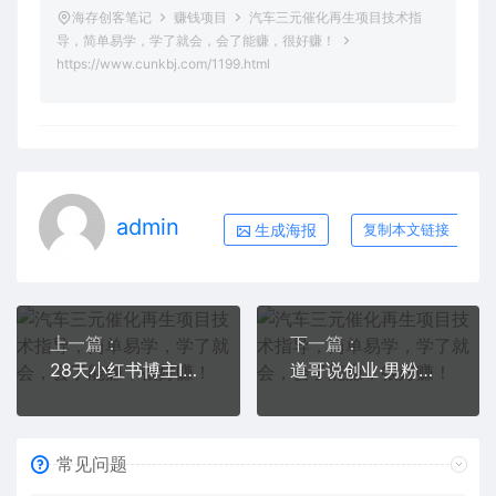
海存创客笔记
赚钱项目
汽车三元催化再生项目技术指
导，简单易学，学了就会，会了能赚，很好赚！
https://www.cunkbj.com/1199.html
admin
生成海报
复制本文链接
上一篇：
下一篇：
28天小红书博主IP特训营《第6+7期》4个月涨粉16W+教你日销过万月营收30万
道哥说创业·男粉项目【更新3.0】靠搬运赚钱，日入800+利润非常高！
常见问题