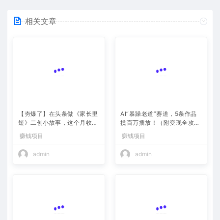
相关文章
【夯爆了】在头条做《家长里
AI“暴躁老道”赛道，5条作品
短》二创小故事，这个月收益
揽百万播放！（附变现全攻
2w+
略）
赚钱项目
赚钱项目
admin
admin