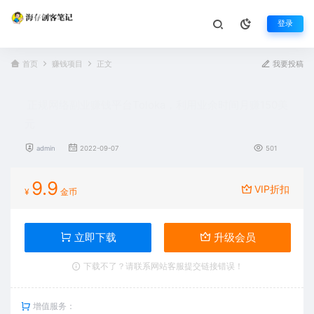
登录
首页
赚钱项目
正文
我要投稿
正规网络副业赚钱平台Toloka，利用业余时间月赚150美
元
admin
2022-09-07
501
9.9
VIP折扣
¥
金币
立即下载
升级会员
下载不了？请联系网站客服提交链接错误！
增值服务：