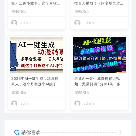
短》二创小故事，这个月收益
揽百万播放！（附变现全攻
2w+
略）
赚钱项目
赚钱项目
admin
admin
2026年AI一键生成，动漫转
最新AI一键生成影视解说视
真人，这个月靠这个AI赚了2
频，无需剪辑3分钟1条，条条
W+
爆款，多平台变现日入2000
赚钱项目
赚钱项目
+
admin
admin
猜你喜欢