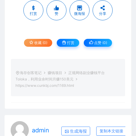
打赏
赞
微海报
分享
收藏 (0)
打赏
点赞 (
0
)
海存创客笔记
赚钱项目
正规网络副业赚钱平台
Toloka，利用业余时间月赚150美元
https://www.cunkbj.com/1169.html
admin
生成海报
复制本文链接