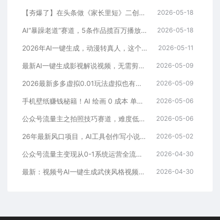
【夯爆了】在头条做《家长里短》二创小故事，这个月收益2w+
2026-05-18
AI“暴躁老道”赛道，5条作品揽百万播放！（附变现全攻略）
2026-05-18
2026年AI一键生成，动漫转真人，这个月靠这个AI赚了2W+
2026-05-11
最新AI一键生成影视解说视频，无需剪辑3分钟1条，条条爆款，多平台变现日入2000+
2026-05-09
2026最新多多虚拟0.01玩法虚拟也有新门路轻松日入2500!
2026-05-09
手机壁纸赚钱秘籍！AI 绘画 0 成本 单店狂销 3.8 万单
2026-05-06
公众号流量主之拍照技巧赛道，难度低+流量大，起号第一篇就爆了10w阅读！
2026-05-06
26年最新风口项目，AI工具创作写小说，轻松实现日入1000+
2026-05-02
公众号流量主变现从0-1系统运营全流程讲解！
2026-04-30
最新：视频号AI一键生成武侠风格视频，狂撸视频号分成收益，学完轻松日入1000+
2026-04-30