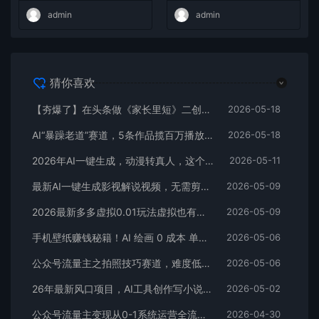
admin
admin
猜你喜欢
【夯爆了】在头条做《家长里短》二创小故事，这个月收益2w+
2026-05-18
AI“暴躁老道”赛道，5条作品揽百万播放！（附变现全攻略）
2026-05-18
2026年AI一键生成，动漫转真人，这个月靠这个AI赚了2W+
2026-05-11
最新AI一键生成影视解说视频，无需剪辑3分钟1条，条条爆款，多平台变现日入2000+
2026-05-09
2026最新多多虚拟0.01玩法虚拟也有新门路轻松日入2500!
2026-05-09
手机壁纸赚钱秘籍！AI 绘画 0 成本 单店狂销 3.8 万单
2026-05-06
公众号流量主之拍照技巧赛道，难度低+流量大，起号第一篇就爆了10w阅读！
2026-05-06
26年最新风口项目，AI工具创作写小说，轻松实现日入1000+
2026-05-02
公众号流量主变现从0-1系统运营全流程讲解！
2026-04-30