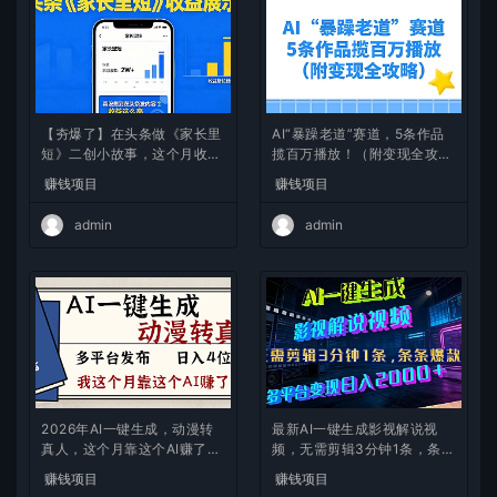
【夯爆了】在头条做《家长里
AI“暴躁老道”赛道，5条作品
短》二创小故事，这个月收益
揽百万播放！（附变现全攻
2w+
略）
赚钱项目
赚钱项目
admin
admin
2026年AI一键生成，动漫转
最新AI一键生成影视解说视
真人，这个月靠这个AI赚了2
频，无需剪辑3分钟1条，条条
W+
爆款，多平台变现日入2000
赚钱项目
赚钱项目
+