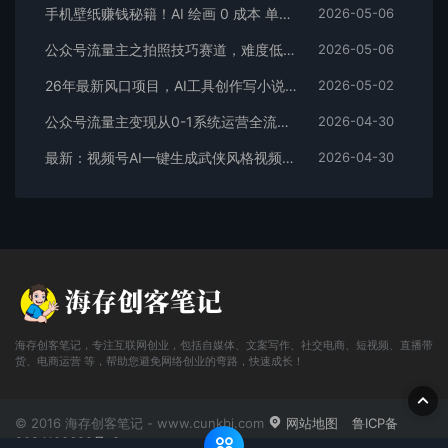
手机壁纸赚钱秘籍！AI 绘画 0 成本 单店狂销 3.8 万单
2026-05-06
公众号流量主之拍照技巧赛道，难度低+流量大，起号第一篇就爆了10w阅读！
2026-05-06
26年最新风口项目，AI工具创作写小说，轻松实现日入1000+
2026-05-02
公众号流量主变现从0-1系统运营全流程讲解！
2026-04-30
最新：视频号AI一键生成武侠风格视频，狂撸视频号分成收益，学完轻松日入1000+
2026-04-30
海存创客笔记，专注互联网创业，包括自媒体、文案写作、社交电商、短视频、直播带
货、电商运营 等，帮助您避免网络创业的弯路，快速成长！
© 2016 海存创客笔记 - www.cunkbj.com
网站地图
鲁ICP备
2024108698号-2