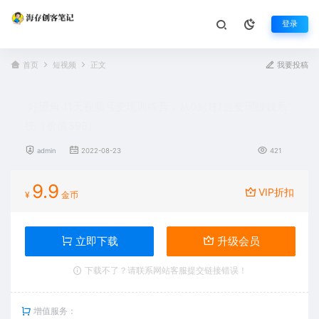
登录
首页
短视频
正文
我要投稿
好望角·11天视频号变现训练营，从0到1打造变现赚钱系
统（价值398）
admin
2022-08-23
421
9.9
VIP折扣
¥
金币
立即下载
升级会员
下载不了？请联系网站客服提交链接错误！
增值服务：