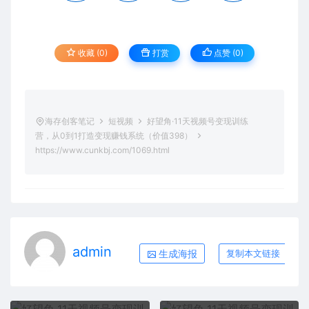
收藏 (0)
打赏
点赞 (
0
)
海存创客笔记
短视频
好望角·11天视频号变现训练
营，从0到1打造变现赚钱系统（价值398）
https://www.cunkbj.com/1069.html
admin
生成海报
复制本文链接