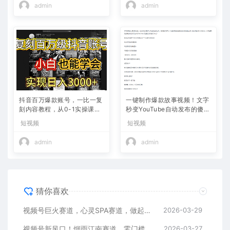
admin
admin
抖音百万爆款账号，一比一复
一键制作爆款故事视频！文字
刻内容教程，从0-1实操课，
秒变YouTube自动发布的傻瓜
小白也能学会，复制爆款，月
式教程
短视频
短视频
入10w+
admin
admin
猜你喜欢
视频号巨火赛道，心灵SPA赛道，做起来超简单，每天收益800+
2026-03-29
视频号新风口！烟雨江南赛道，零门槛日入 500+
2026-03-27