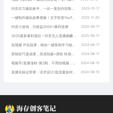
抖音百万爆款账号，一比一复刻内容教程，从0-1实操课，小白也能学会，复制爆款，月入10w+
2025-12-17
一键制作爆款故事视频！文字秒变YouTube自动发布的傻瓜式教程
2025-11-20
抖音小游戏，日收益2000+暴利逆袭
2025-06-17
2025最新暴利项目！抖音无人直播躺赚攻略！抖音无人直播3.0玩法！0门槛…
2025-06-17
短视频 IP实战课，独创一键复制学习秘籍，转战新领域，月赚五万轻松行
2024-08-17
剪辑技巧速成课，高清拍摄+调色 转扇子，建筑-抠图精通，新手秒变剪辑专家
2024-08-17
视频号/直播涨粉-第2期，不用拍视频，不用卖货，在直播间做菜，就可以搞钱
2024-08-15
直播实操运营课：话术设计/低流量如何提升/话术框架/全场燃爆/非常干货
2024-08-15