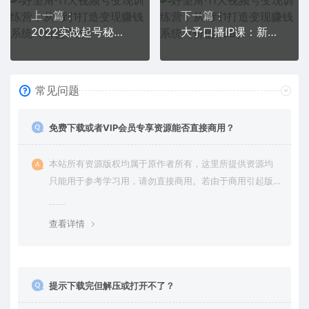
上一篇：
下一篇：
2022实战起号秘训营，千万级主播教您 0粉0作品实操起号（价值299）
大予口播IP课：新手一部手机就能操作，普通人也能做口播赚钱（10节课时）
常见问题
免费下载或者VIP会员专享资源能否直接商用？
本站所有资源版权均属于原作者所有，这里所提供资源均
只能用于参考学习用，请勿直接商用。若由于商用引起版
权纠纷，一切责任均由使用者承担。更多说明请参考 VIP介
绍。
查看详情
提示下载完但解压或打开不了？