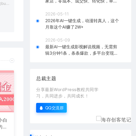
家店，零成本、成交快、转化快，单店
bu
单日可盈利300+
在对应
2026-05-11
2026年AI一键生成，动漫转真人，这个
月靠这个AI赚了2W+
2026-05-09
最新AI一键生成影视解说视频，无需剪
辑3分钟1条，条条爆款，多平台变现日
入2000+
总裁主题
分享最新WordPress教程共同学
习，共同进步，共同成长！
QQ交流群
小白
的副