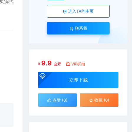
页源代
进入TA的主页
联系我
9.9
¥
金币
VIP折扣
立即下载
点赞 (
0
)
收藏 (0)