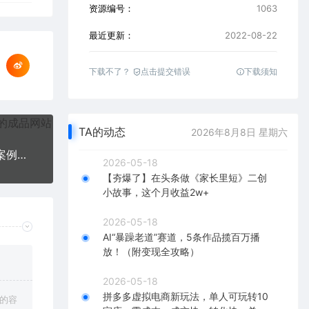
资源编号：
1063
最近更新：
2022-08-22
下载不了？
点击提交错误
下载须知
TA的动态
2026年8月8日 星期六
AE超级修炼指南：AE系统性知识体系构建+全顶级案例讲解，不知不觉成为高手
2026-05-18
【夯爆了】在头条做《家长里短》二创
小故事，这个月收益2w+
2026-05-18
AI“暴躁老道”赛道，5条作品揽百万播
放！（附变现全攻略）
2026-05-18
拼多多虚拟电商新玩法，单人可玩转10
上的容