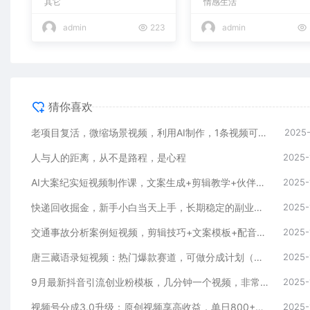
其它
情感生活
admin
223
admin
猜你喜欢
老项目复活，微缩场景视频，利用AI制作，1条视频可变现2千多！
2025-
人与人的距离，从不是路程，是心程
2025-
AI大案纪实短视频制作课，文案生成+剪辑教学+伙伴计划
2025-
快递回收掘金，新手小白当天上手，长期稳定的副业，轻松日入 2000+
2025-
交通事故分析案例短视频，剪辑技巧+文案模板+配音教学
2025-
唐三藏语录短视频：热门爆款赛道，可做分成计划（视频+软件）
2025-
9月最新抖音引流创业粉模板，几分钟一个视频，非常暴力，小白直接可上手操作!
2025-
视频号分成3.0升级：原创视频享高收益，单日800+轻松实现
2025-