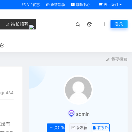
关于我们
VIP优惠
邀请活动
帮助中心
站长招募
登录
它
我要投稿
434
admin
在没有
联系Ta
关注Ta
发私信