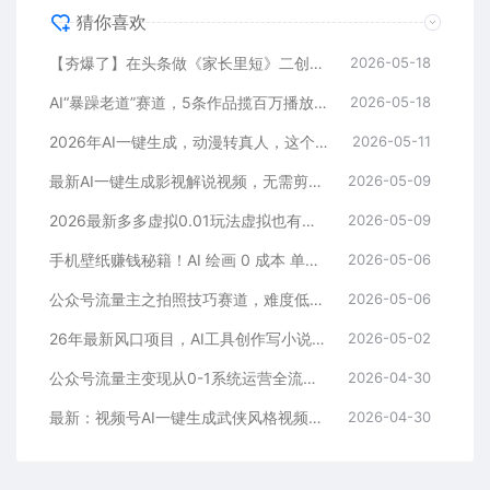
猜你喜欢
【夯爆了】在头条做《家长里短》二创小故事，这个月收益2w+
2026-05-18
AI“暴躁老道”赛道，5条作品揽百万播放！（附变现全攻略）
2026-05-18
2026年AI一键生成，动漫转真人，这个月靠这个AI赚了2W+
2026-05-11
最新AI一键生成影视解说视频，无需剪辑3分钟1条，条条爆款，多平台变现日入2000+
2026-05-09
2026最新多多虚拟0.01玩法虚拟也有新门路轻松日入2500!
2026-05-09
手机壁纸赚钱秘籍！AI 绘画 0 成本 单店狂销 3.8 万单
2026-05-06
公众号流量主之拍照技巧赛道，难度低+流量大，起号第一篇就爆了10w阅读！
2026-05-06
26年最新风口项目，AI工具创作写小说，轻松实现日入1000+
2026-05-02
公众号流量主变现从0-1系统运营全流程讲解！
2026-04-30
最新：视频号AI一键生成武侠风格视频，狂撸视频号分成收益，学完轻松日入1000+
2026-04-30