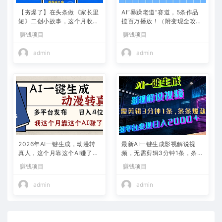
【夯爆了】在头条做《家长里
AI“暴躁老道”赛道，5条作品
短》二创小故事，这个月收益
揽百万播放！（附变现全攻
2w+
略）
赚钱项目
赚钱项目
admin
admin
2026年AI一键生成，动漫转
最新AI一键生成影视解说视
真人，这个月靠这个AI赚了2
频，无需剪辑3分钟1条，条条
W+
爆款，多平台变现日入2000
赚钱项目
赚钱项目
+
admin
admin