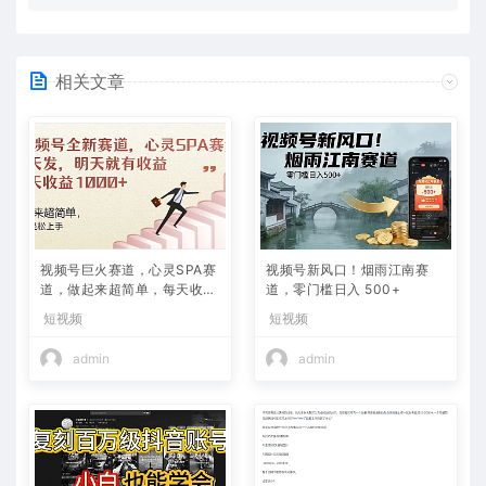
相关文章
视频号巨火赛道，心灵SPA赛
视频号新风口！烟雨江南赛
道，做起来超简单，每天收益
道，零门槛日入 500+
800+
短视频
短视频
admin
admin