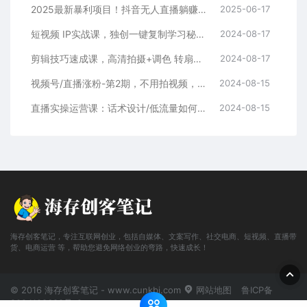
2025最新暴利项目！抖音无人直播躺赚攻略！抖音无人直播3.0玩法！0门槛…
2025-06-17
短视频 IP实战课，独创一键复制学习秘籍，转战新领域，月赚五万轻松行
2024-08-17
剪辑技巧速成课，高清拍摄+调色 转扇子，建筑-抠图精通，新手秒变剪辑专家
2024-08-17
视频号/直播涨粉-第2期，不用拍视频，不用卖货，在直播间做菜，就可以搞钱
2024-08-15
直播实操运营课：话术设计/低流量如何提升/话术框架/全场燃爆/非常干货
2024-08-15
海存创客笔记，专注互联网创业，包括自媒体、文案写作、社交电商、短视频、直播带
货、电商运营 等，帮助您避免网络创业的弯路，快速成长！
© 2016 海存创客笔记 - www.cunkbj.com
网站地图
鲁ICP备
2024108698号-2