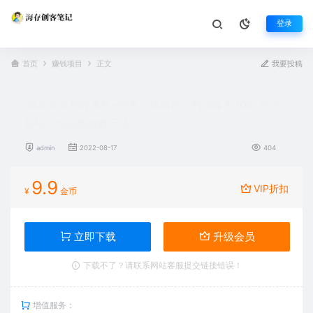
登录
首页
赚钱项目
正文
我要投稿
最新企业彩铃项目+闲鱼小样项目，利润每天200+轻轻
松松，纯视频拆解玩法
admin
2022-08-17
404
9.9
VIP折扣
¥
金币
立即下载
升级会员
下载不了？请联系网站客服提交链接错误！
增值服务：