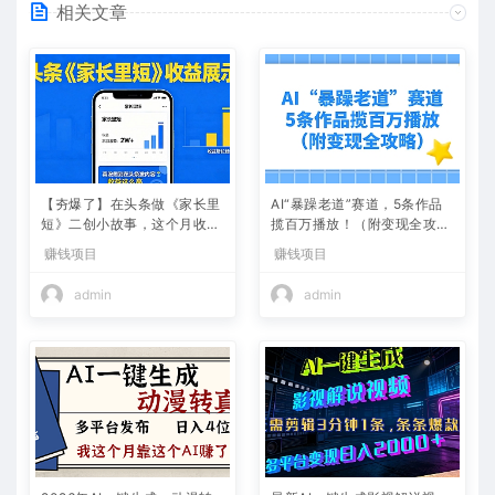
相关文章
【夯爆了】在头条做《家长里
AI“暴躁老道”赛道，5条作品
短》二创小故事，这个月收益
揽百万播放！（附变现全攻
2w+
略）
赚钱项目
赚钱项目
admin
admin