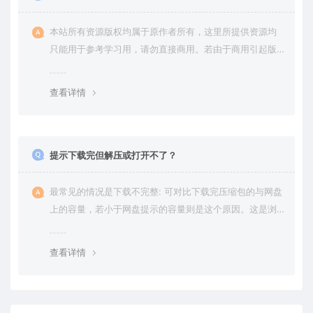
本站所有资源版权均属于原作者所有，这里所提供资源均
只能用于参考学习用，请勿直接商用。若由于商用引起版
权纠纷，一切责任均由使用者承担。更多说明请参考 VIP介
绍。
查看详情
提示下载完但解压或打开不了？
最常见的情况是下载不完整: 可对比下载完压缩包的与网盘
上的容量，若小于网盘提示的容量则是这个原因。这是浏
览器下载的bug，建议用百度网盘软件或迅雷下载。 若排
除这种情况，可在对应资源底部留言，或 联络我们。
查看详情