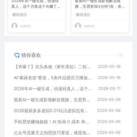
2026年AI一键生成，动漫转
最新AI一键生成影视解说视
真人，这个月靠这个AI赚了2
频，无需剪辑3分钟1条，条条
W+
爆款，多平台变现日入2000
赚钱项目
赚钱项目
+
admin
admin
猜你喜欢
【夯爆了】在头条做《家长里短》二创小故事，这个月收益2w+
2026-05-18
AI“暴躁老道”赛道，5条作品揽百万播放！（附变现全攻略）
2026-05-18
2026年AI一键生成，动漫转真人，这个月靠这个AI赚了2W+
2026-05-11
最新AI一键生成影视解说视频，无需剪辑3分钟1条，条条爆款，多平台变现日入2000+
2026-05-09
2026最新多多虚拟0.01玩法虚拟也有新门路轻松日入2500!
2026-05-09
手机壁纸赚钱秘籍！AI 绘画 0 成本 单店狂销 3.8 万单
2026-05-06
公众号流量主之拍照技巧赛道，难度低+流量大，起号第一篇就爆了10w阅读！
2026-05-06