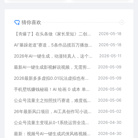
猜你喜欢
【夯爆了】在头条做《家长里短》二创小故事，这个月收益2w+
2026-05-18
AI“暴躁老道”赛道，5条作品揽百万播放！（附变现全攻略）
2026-05-18
2026年AI一键生成，动漫转真人，这个月靠这个AI赚了2W+
2026-05-11
最新AI一键生成影视解说视频，无需剪辑3分钟1条，条条爆款，多平台变现日入2000+
2026-05-09
2026最新多多虚拟0.01玩法虚拟也有新门路轻松日入2500!
2026-05-09
手机壁纸赚钱秘籍！AI 绘画 0 成本 单店狂销 3.8 万单
2026-05-06
公众号流量主之拍照技巧赛道，难度低+流量大，起号第一篇就爆了10w阅读！
2026-05-06
26年最新风口项目，AI工具创作写小说，轻松实现日入1000+
2026-05-02
公众号流量主变现从0-1系统运营全流程讲解！
2026-04-30
最新：视频号AI一键生成武侠风格视频，狂撸视频号分成收益，学完轻松日入1000+
2026-04-30