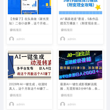
【夯爆了】在头条做《家长里
AI“暴躁老道”赛道，5条作品
短》二创小故事，这个月收益
揽百万播放！（附变现全攻
2w+
略）
赚钱项目
赚钱项目
admin
admin
2026年AI一键生成，动漫转
最新AI一键生成影视解说视
真人，这个月靠这个AI赚了2
频，无需剪辑3分钟1条，条条
W+
爆款，多平台变现日入2000
赚钱项目
赚钱项目
+
admin
admin