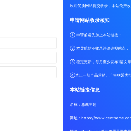
欢迎优质网站提交收录，本站免费收
申请网站收录须知
① 申请前请先加上本站链接；
② 本导航站不收录违法违规站点；
③ 稳定更新，每月至少发布1篇文
④禁止一切产品营销、广告联盟类
本站链接信息
名称：总裁主题
网址：https://www.ceotheme.co