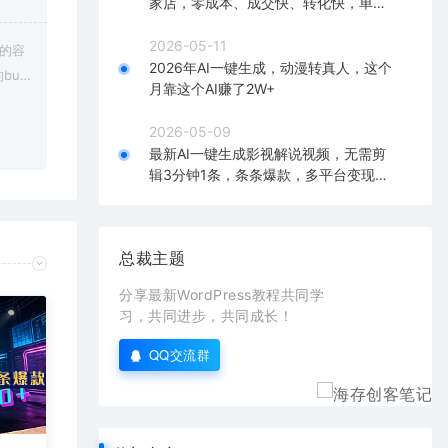
家店，零成本、成交快、转化快，单店
单日可盈利300+
2026-05-11
上的容
2026年AI一键生成，动漫转真人，这个
bu
月靠这个AI赚了2W+
在对应
2026-05-09
最新AI一键生成影视解说视频，无需剪
辑3分钟1条，条条爆款，多平台变现日
入2000+
总裁主题
分享最新WordPress教程共同学
习，共同进步，共同成长！
QQ交流群