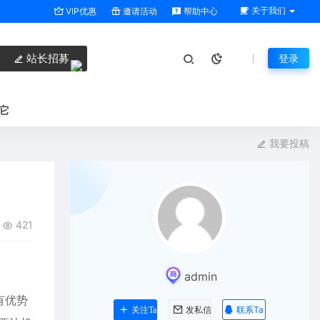
关于我们
VIP优惠
邀请活动
帮助中心
站长招募
登录
它
我要投稿
421
admin
有优势
联系Ta
关注Ta
发私信