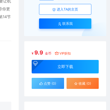
节要让机
导你更
进入TA的主页
第14节
联系我
9.9
¥
金币
VIP折扣
立即下载
点赞 (
0
)
收藏 (0)