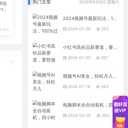
热门文章
2026年8月8日 星期六
解说
1
台变
2024视频号最新玩法，100%过原创，搬用机器人视频掘金，月入10000+
2024-02-29
253
253
小红书高价品新赛道，要想做高利润的品，一定要学会找差异化【某付费文章】
2024-01-23
297
视频号AI美女，轻松月入30000+,操作简单轻松上手
2024-07-18
363
电脑脚本全自动装机，四小时单窗口收益15.8+可无线多开，日收益 1800~2…
2024-04-28
383