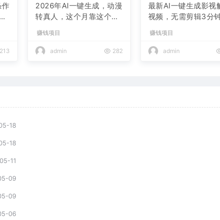
条作
2026年AI一键生成，动漫
最新AI一键生成影视
现
转真人，这个月靠这个AI
视频，无需剪辑3分钟
赚了2W+
条，条条爆款，多平
赚钱项目
赚钱项目
现日入2000+
213
admin
282
admin
05-18
05-18
05-11
05-09
05-09
05-06