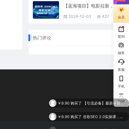
【蓝海项目】电影拉新，两天搞了近4w！超好出单，直接起飞
2024-10-03
427
会员
签到
热门评论
抽奖
客服
手机
￥9.90
购买了
【引流必备】最新斗音全功能全自动引流脚本，解放双手自动引流精准粉
TOP
￥9.90
购买了
谷歌SEO 2.0实操课，独立站询盘自由必备，基于2023谷歌最新算法录制（94节
￥9.90
购买了
0基础轻松上手，日入1000+，AI一键生成原视频，多种变现方式