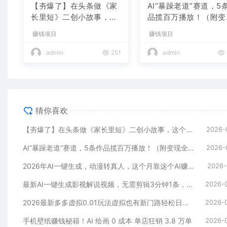
【夯爆了】在头条做《家
AI“暴躁老道”赛道，5
长里短》二创小故事，这
品揽百万播放！（附变
个月收益2w+
全攻略）
赚钱项目
赚钱项目
admin
251
admin
猜你喜欢
【夯爆了】在头条做《家长里短》二创小故事，这个月收益2w+
2026-
AI“暴躁老道”赛道，5条作品揽百万播放！（附变现全攻略）
2026-
2026年AI一键生成，动漫转真人，这个月靠这个AI赚了2W+
2026-
最新AI一键生成影视解说视频，无需剪辑3分钟1条，条条爆款，多平台变现日入2000+
2026-
2026最新多多虚拟0.01玩法虚拟也有新门路轻松日入2500!
2026-
手机壁纸赚钱秘籍！AI 绘画 0 成本 单店狂销 3.8 万单
2026-