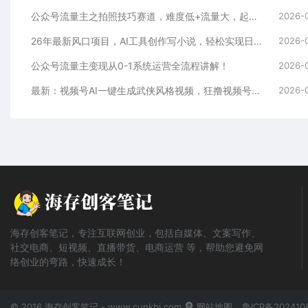
公众号流量主之拍照技巧赛道，难度低+流量大，起号第一篇就爆了10w阅读！
2026-
26年最新风口项目，AI工具创作写小说，轻松实现日入1000+
2026-
公众号流量主变现从0-1系统运营全流程讲解！
2026-
最新：视频号AI一键生成武侠风格视频，狂撸视频号分成收益，学完轻松日入1000+
2026-
海存创客笔记，专注互联网创业，包括自媒体、文案写作、
社交电商、短视频、直播带货、电商运营 等，帮助您避免网
络创业的弯路，快速成长！
© 2016 海存创客笔记 - www.cunkbj.com
网站地图
鲁ICP备202410