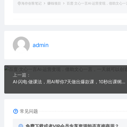
海存创客笔记
赚钱项目
百度·文心一言AI·运营变现，借助文心
admin
上一篇：
AI·闪电·做课法，用AI帮你7天做出爆款课，10秒出课纲，3分钟出课稿
常见问题
免费下载或者VIP会员专享资源能否直接商用？