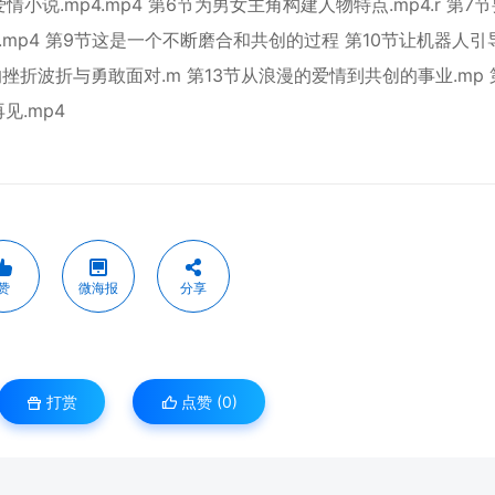
说.mp4.mp4 第6节为男女主角构建人物特点.mp4.r 第7
4.mp4 第9节这是一个不断磨合和共创的过程 第10节让机器人引
生的挫折波折与勇敢面对.m 第13节从浪漫的爱情到共创的事业.mp 
见.mp4
赞
微海报
分享
打赏
点赞 (
0
)